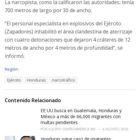
La narcopista, como la calificaron las autoridades, tenía
700 metros de largo por 30 de ancho.
“El personal especialista en explosivos del Ejército
(Zapadores) inhabilitó el área clandestina de aterrizaje
con cuatro detonaciones que dejaron 4 cráteres de 12
metros de ancho por 4 metros de profundidad”, se
informó.
C
Región
a
T
Ejército
Honduras
narcotráfico
t
a
e
g
g
s
o
Contenido Relacionado
:
r
i
EE UU busca en Guatemala, Honduras y
e
México a más de 66,000 migrantes con
s
multas pendientes
:
POR
EQUIPO CENTROAMÉRICA 360
6 AGOSTO, 2026
Honduras sigue caso de migrantes