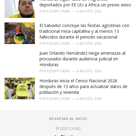
deportados por EE UU a África sin previo aviso
POR
EQUIPO CA360
6 AGOSTO, 2026
El Salvador concluye las fiestas agostinas con
tradicional misa capitalina y al menos 13
fallecidos durante el periodo vacacional
POR
EQUIPO CA360
6 AGOSTO, 2026
Juan Orlando Hernández niega amenazas al
procurador durante audiencia judicial en
Honduras
POR
EQUIPO CA360
6 AGOSTO, 2026
Honduras inicia el Censo Nacional 2026
después de 13 años para actualizar datos de
población y vivienda
POR
EQUIPO CA360
6 AGOSTO, 2026
REGRESAR AL INICIO
© 2025 CA360