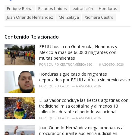
a
T
Enrique Reina
Estados Unidos
extradición
Honduras
t
a
e
Juan Orlando Hernández
Mel Zelaya
Xiomara Castro
g
g
s
o
:
r
i
Contenido Relacionado
e
EE UU busca en Guatemala, Honduras y
s
:
México a más de 66,000 migrantes con
multas pendientes
POR
EQUIPO CENTROAMÉRICA 360
6 AGOSTO, 2026
Honduras sigue caso de migrantes
deportados por EE UU a África sin previo aviso
POR
EQUIPO CA360
6 AGOSTO, 2026
El Salvador concluye las fiestas agostinas con
tradicional misa capitalina y al menos 13
fallecidos durante el periodo vacacional
POR
EQUIPO CA360
6 AGOSTO, 2026
Juan Orlando Hernández niega amenazas al
procurador durante audiencia judicial en