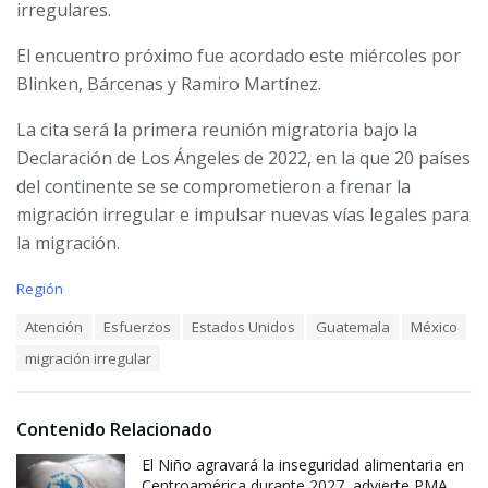
irregulares.
El encuentro próximo fue acordado este miércoles por
Blinken, Bárcenas y Ramiro Martínez.
La cita será la primera reunión migratoria bajo la
Declaración de Los Ángeles de 2022, en la que 20 países
del continente se se comprometieron a frenar la
migración irregular e impulsar nuevas vías legales para
la migración.
C
Región
a
T
Atención
Esfuerzos
Estados Unidos
Guatemala
México
t
a
e
migración irregular
g
g
s
o
:
r
i
Contenido Relacionado
e
El Niño agravará la inseguridad alimentaria en
s
:
Centroamérica durante 2027, advierte PMA