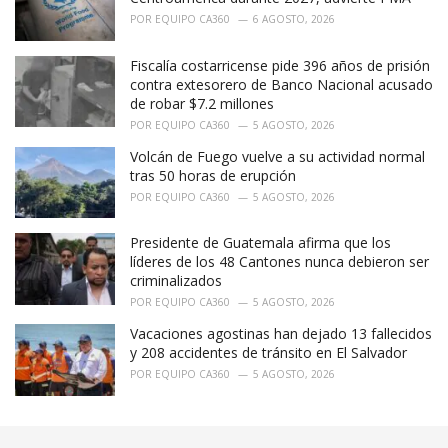
POR
EQUIPO CA360
6 AGOSTO, 2026
Fiscalía costarricense pide 396 años de prisión
contra extesorero de Banco Nacional acusado
de robar $7.2 millones
POR
EQUIPO CA360
5 AGOSTO, 2026
Volcán de Fuego vuelve a su actividad normal
tras 50 horas de erupción
POR
EQUIPO CA360
5 AGOSTO, 2026
Presidente de Guatemala afirma que los
líderes de los 48 Cantones nunca debieron ser
criminalizados
POR
EQUIPO CA360
5 AGOSTO, 2026
Vacaciones agostinas han dejado 13 fallecidos
y 208 accidentes de tránsito en El Salvador
POR
EQUIPO CA360
5 AGOSTO, 2026