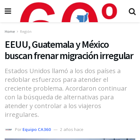
Home
Región
EEUU, Guatemala y México
buscan frenar migración irregular
Estados Unidos llamó a los dos países a
redoblar esfuerzos para atender el
creciente problema. Acordaron continuar
con la búsqueda de alternativas para
atender y controlar a los viajeros
irregulares.
Por
Equipo CA360
2 años hace