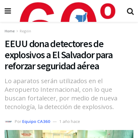
Home
Región
EEUU dona detectores de
explosivos a El Salvador para
reforzar seguridad aérea
Lo aparatos serán utilizados en el
Aeropuerto Internacional, con lo que
buscan fortalecer, por medio de nueva
tecnología, la detección de explosivos.
Por
Equipo CA360
1 año hace