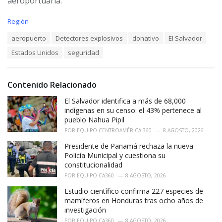
aeroportuaria.
C
Región
a
T
aeropuerto
Detectores explosivos
donativo
El Salvador
t
a
e
Estados Unidos
seguridad
g
g
s
o
:
r
i
Contenido Relacionado
e
El Salvador identifica a más de 68,000
s
:
indígenas en su censo: el 43% pertenece al
pueblo Nahua Pipil
POR
EQUIPO CENTROAMÉRICA 360
8 AGOSTO, 2026
Presidente de Panamá rechaza la nueva
Policía Municipal y cuestiona su
constitucionalidad
POR
EQUIPO CA360
8 AGOSTO, 2026
Estudio científico confirma 227 especies de
mamíferos en Honduras tras ocho años de
investigación
POR
EQUIPO CA360
8 AGOSTO, 2026