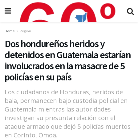
Home
Región
Dos hondureños heridos y
detenidos en Guatemala estarían
involucrados en la masacre de 5
policías en su país
Los ciudadanos de Honduras, heridos de
bala, permanecen bajo custodia policial en
Guatemala mientras las autoridades
investigan su presunta relación con el
ataque armado que dejó 5 policías muertos
en Corinto, Omoa.