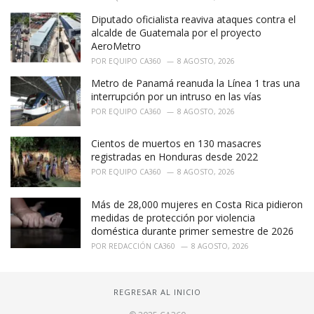
Diputado oficialista reaviva ataques contra el
alcalde de Guatemala por el proyecto
AeroMetro
POR
EQUIPO CA360
8 AGOSTO, 2026
Metro de Panamá reanuda la Línea 1 tras una
interrupción por un intruso en las vías
POR
EQUIPO CA360
8 AGOSTO, 2026
Cientos de muertos en 130 masacres
registradas en Honduras desde 2022
POR
EQUIPO CA360
8 AGOSTO, 2026
Más de 28,000 mujeres en Costa Rica pidieron
medidas de protección por violencia
doméstica durante primer semestre de 2026
POR
REDACCIÓN CA360
8 AGOSTO, 2026
REGRESAR AL INICIO