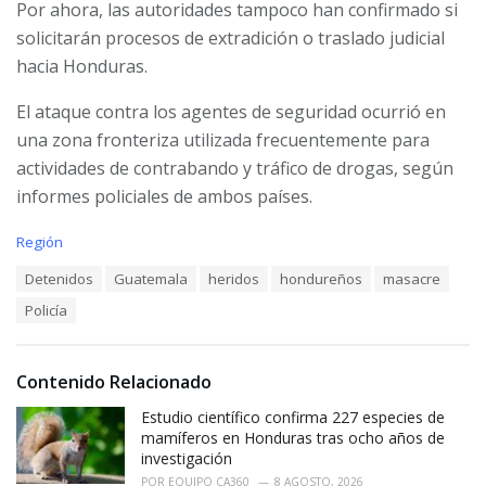
Por ahora, las autoridades tampoco han confirmado si
solicitarán procesos de extradición o traslado judicial
hacia Honduras.
El ataque contra los agentes de seguridad ocurrió en
una zona fronteriza utilizada frecuentemente para
actividades de contrabando y tráfico de drogas, según
informes policiales de ambos países.
C
Región
a
T
Detenidos
Guatemala
heridos
hondureños
masacre
t
a
e
Policía
g
g
s
o
:
r
i
Contenido Relacionado
e
Estudio científico confirma 227 especies de
s
:
mamíferos en Honduras tras ocho años de
investigación
POR
EQUIPO CA360
8 AGOSTO, 2026