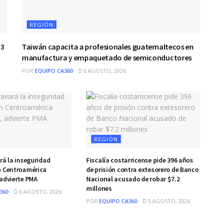
REGIÓN
13
Taiwán capacita a profesionales guatemaltecos en
manufactura y empaquetado de semiconductores
POR
EQUIPO CA360
6 AGOSTO, 2026
REGIÓN
rá la inseguridad
Fiscalía costarricense pide 396 años
n Centroamérica
de prisión contra extesorero de Banco
 advierte PMA
Nacional acusado de robar $7.2
millones
360
6 AGOSTO, 2026
POR
EQUIPO CA360
5 AGOSTO, 2026