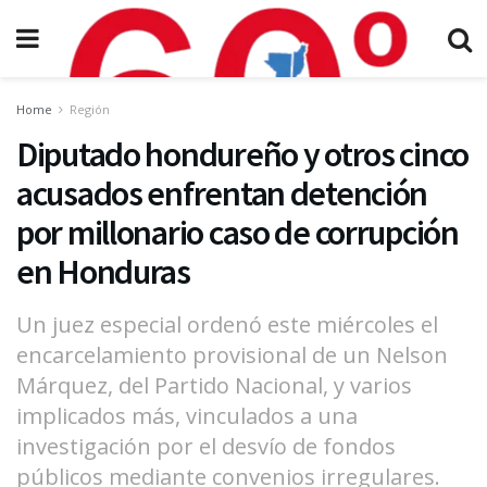
Home
Región
Diputado hondureño y otros cinco
acusados enfrentan detención
por millonario caso de corrupción
en Honduras
Un juez especial ordenó este miércoles el
encarcelamiento provisional de un Nelson
Márquez, del Partido Nacional, y varios
implicados más, vinculados a una
investigación por el desvío de fondos
públicos mediante convenios irregulares.