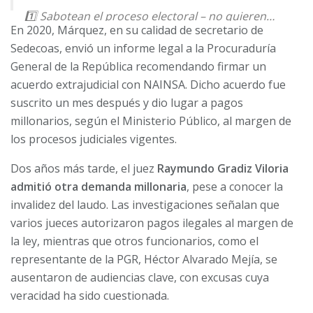
1️⃣ Sabotean el proceso electoral – no quieren…
En 2020, Márquez, en su calidad de secretario de
pic.twitter.com/qlWbqGrV5O
Sedecoas, envió un informe legal a la Procuraduría
— Foro Madrid (@Foro_MAD)
July 30, 2025
General de la República recomendando firmar un
acuerdo extrajudicial con NAINSA. Dicho acuerdo fue
suscrito un mes después y dio lugar a pagos
millonarios, según el Ministerio Público,
al margen de
los procesos judiciales vigentes
.
Dos años más tarde, el juez
Raymundo Gradiz Viloria
admitió otra demanda millonaria
, pese a conocer la
invalidez del laudo. Las investigaciones señalan que
varios jueces autorizaron pagos ilegales al margen de
la ley
, mientras que otros funcionarios, como el
representante de la PGR, Héctor Alvarado Mejía,
se
ausentaron de audiencias clave
, con excusas cuya
veracidad ha sido cuestionada.