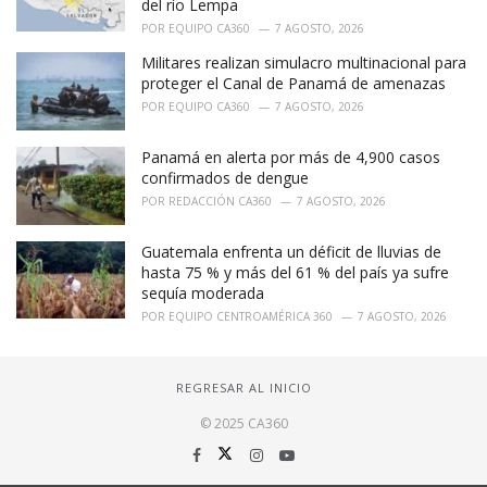
del río Lempa
POR
EQUIPO CA360
7 AGOSTO, 2026
Militares realizan simulacro multinacional para
proteger el Canal de Panamá de amenazas
POR
EQUIPO CA360
7 AGOSTO, 2026
Panamá en alerta por más de 4,900 casos
confirmados de dengue
POR
REDACCIÓN CA360
7 AGOSTO, 2026
Guatemala enfrenta un déficit de lluvias de
hasta 75 % y más del 61 % del país ya sufre
sequía moderada
POR
EQUIPO CENTROAMÉRICA 360
7 AGOSTO, 2026
REGRESAR AL INICIO
© 2025 CA360