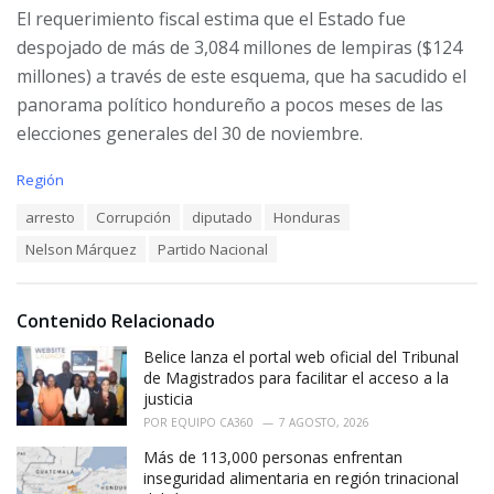
El requerimiento fiscal estima que el Estado fue
despojado de
más de 3,084 millones de lempiras ($
124
millones) a través de este esquema, que ha sacudido el
panorama político hondureño a pocos meses de las
elecciones generales del 30 de noviembre.
C
Región
a
T
arresto
Corrupción
diputado
Honduras
t
a
e
Nelson Márquez
Partido Nacional
g
g
s
o
:
r
i
Contenido Relacionado
e
Belice lanza el portal web oficial del Tribunal
s
:
de Magistrados para facilitar el acceso a la
justicia
POR
EQUIPO CA360
7 AGOSTO, 2026
Más de 113,000 personas enfrentan
inseguridad alimentaria en región trinacional