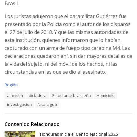
Brasil.
Los juristas adujeron que el paramilitar Gutiérrez fue
presentado por la Policía como el autor de los disparos
el 27 de julio de 2018. Y que las mismas autoridades de
esta institución, quienes informaron que lo habían
capturado con un arma de fuego tipo carabina M4. Las
declaraciones quedaron ahí, sin dar mayores detalles de
la vida del sujeto, ni del móvil de los hechos, ni las
circunstancias en las que se dio el asesinato.
C
Región
a
T
amnistía
dictadura
Estudiante brasileña
Homicidio
t
a
e
investigación
Nicaragua
g
g
s
o
:
r
i
Contenido Relacionado
e
Honduras inicia el Censo Nacional 2026
s