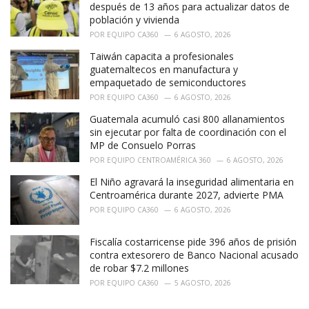
:
después de 13 años para actualizar datos de
población y vivienda
POR
EQUIPO CA360
6 AGOSTO, 2026
Taiwán capacita a profesionales
guatemaltecos en manufactura y
empaquetado de semiconductores
POR
EQUIPO CA360
6 AGOSTO, 2026
Guatemala acumuló casi 800 allanamientos
sin ejecutar por falta de coordinación con el
MP de Consuelo Porras
POR
EQUIPO CENTROAMÉRICA 360
6 AGOSTO, 2026
El Niño agravará la inseguridad alimentaria en
Centroamérica durante 2027, advierte PMA
POR
EQUIPO CA360
6 AGOSTO, 2026
Fiscalía costarricense pide 396 años de prisión
contra extesorero de Banco Nacional acusado
de robar $7.2 millones
POR
EQUIPO CA360
5 AGOSTO, 2026