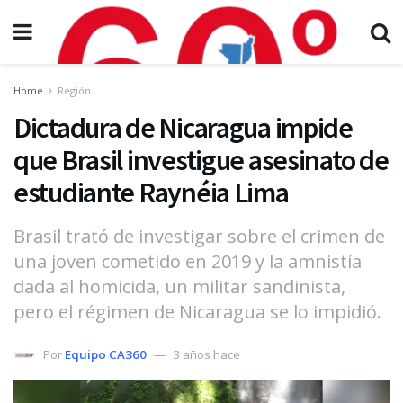
Home
Región
Dictadura de Nicaragua impide
que Brasil investigue asesinato de
estudiante Raynéia Lima
Brasil trató de investigar sobre el crimen de
una joven cometido en 2019 y la amnistía
dada al homicida, un militar sandinista,
pero el régimen de Nicaragua se lo impidió.
Por
Equipo CA360
3 años hace