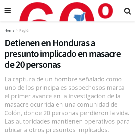
Home
Región
Detienen en Honduras a
presunto implicado en masacre
de 20 personas
La captura de un hombre señalado como
uno de los principales sospechosos marca
el primer avance en la investigación de la
masacre ocurrida en una comunidad de
Colón, donde 20 personas perdieron la vida.
Las autoridades mantienen operativos para
ubicar a otros presuntos implicados.