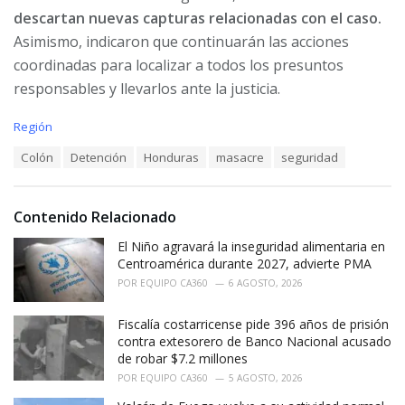
descartan nuevas capturas relacionadas con el caso.
Asimismo, indicaron que continuarán las acciones
coordinadas para localizar a todos los presuntos
responsables y llevarlos ante la justicia.
C
Región
a
T
Colón
Detención
Honduras
masacre
seguridad
t
a
e
g
g
s
o
Contenido Relacionado
:
r
i
El Niño agravará la inseguridad alimentaria en
e
Centroamérica durante 2027, advierte PMA
s
POR
EQUIPO CA360
6 AGOSTO, 2026
:
Fiscalía costarricense pide 396 años de prisión
contra extesorero de Banco Nacional acusado
de robar $7.2 millones
POR
EQUIPO CA360
5 AGOSTO, 2026