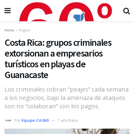
Home
Región
Costa Rica: grupos criminales
extorsionan a empresarios
turísticos en playas de
Guanacaste
Los criminales cobran “peajes” cada semana
a los negocios, bajo la amenaza de ataques
son no “colaboran” con los pagos.
Por
Equipo CA360
1 año hace