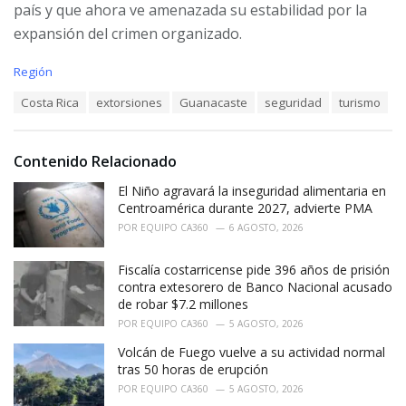
país y que ahora ve amenazada su estabilidad por la
expansión del crimen organizado.
C
Región
a
T
Costa Rica
extorsiones
Guanacaste
seguridad
turismo
t
a
e
g
g
s
o
Contenido Relacionado
:
r
i
El Niño agravará la inseguridad alimentaria en
e
Centroamérica durante 2027, advierte PMA
s
POR
EQUIPO CA360
6 AGOSTO, 2026
:
Fiscalía costarricense pide 396 años de prisión
contra extesorero de Banco Nacional acusado
de robar $7.2 millones
POR
EQUIPO CA360
5 AGOSTO, 2026
Volcán de Fuego vuelve a su actividad normal
tras 50 horas de erupción
POR
EQUIPO CA360
5 AGOSTO, 2026