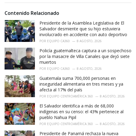
o
:
r
i
Contenido Relacionado
e
Presidente de la Asamblea Legislativa de El
s
:
Salvador desmiente que su hijo estuviera
involucrado en accidente con auto deportivo
POR
EQUIPO CA360
8 AGOSTO, 2026
Policía guatemalteca captura a un sospechoso
por la masacre de Villa Canales que dejó siete
muertos
POR
EQUIPO CA360
8 AGOSTO, 2026
Guatemala suma 700,000 personas en
inseguridad alimentaria en tres meses y ya
afecta al 17% del país
POR
EQUIPO CENTROAMÉRICA 360
8 AGOSTO, 2026
El Salvador identifica a más de 68,000
indígenas en su censo: el 43% pertenece al
pueblo Nahua Pipil
POR
EQUIPO CENTROAMÉRICA 360
8 AGOSTO, 2026
Presidente de Panamá rechaza la nueva