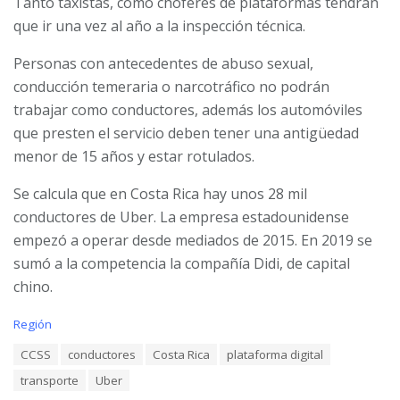
Tanto taxistas, como choferes de plataformas tendrán
que ir una vez al año a la inspección técnica.
Personas con antecedentes de abuso sexual,
conducción temeraria o narcotráfico no podrán
trabajar como conductores, además los automóviles
que presten el servicio deben tener una antigüedad
menor de 15 años y estar rotulados.
Se calcula que en Costa Rica hay unos 28 mil
conductores de Uber. La empresa estadounidense
empezó a operar desde mediados de 2015. En 2019 se
sumó a la competencia la compañía Didi, de capital
chino.
C
Región
a
T
CCSS
conductores
Costa Rica
plataforma digital
t
a
e
transporte
Uber
g
g
s