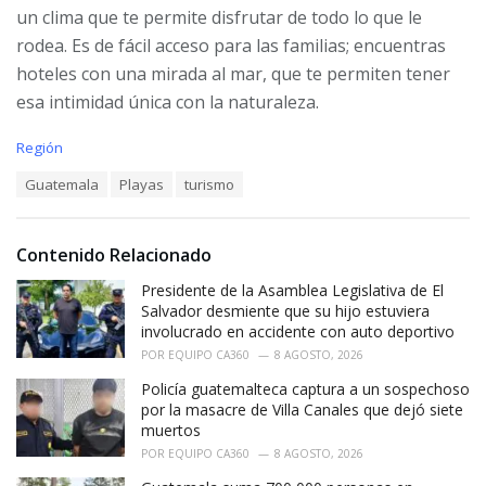
un clima que te permite disfrutar de todo lo que le
rodea. Es de fácil acceso para las familias; encuentras
hoteles con una mirada al mar, que te permiten tener
esa intimidad única con la naturaleza.
C
Región
a
T
Guatemala
Playas
turismo
t
a
e
g
g
s
o
Contenido Relacionado
:
r
i
Presidente de la Asamblea Legislativa de El
e
Salvador desmiente que su hijo estuviera
s
involucrado en accidente con auto deportivo
:
POR
EQUIPO CA360
8 AGOSTO, 2026
Policía guatemalteca captura a un sospechoso
por la masacre de Villa Canales que dejó siete
muertos
POR
EQUIPO CA360
8 AGOSTO, 2026