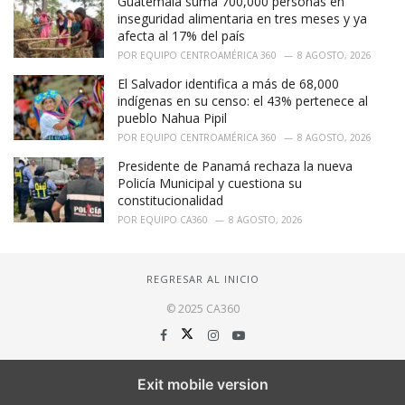
Guatemala suma 700,000 personas en
inseguridad alimentaria en tres meses y ya
afecta al 17% del país
POR
EQUIPO CENTROAMÉRICA 360
8 AGOSTO, 2026
El Salvador identifica a más de 68,000
indígenas en su censo: el 43% pertenece al
pueblo Nahua Pipil
POR
EQUIPO CENTROAMÉRICA 360
8 AGOSTO, 2026
Presidente de Panamá rechaza la nueva
Policía Municipal y cuestiona su
constitucionalidad
POR
EQUIPO CA360
8 AGOSTO, 2026
REGRESAR AL INICIO
© 2025 CA360
Exit mobile version