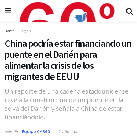
Home
Región
China podría estar financiando un
puente en el Darién para
alimentar la crisis de los
migrantes de EEUU
Un reporte de una cadena estadounidense
revela la construcción de un puente en la
selva del Darién y señala a China de estar
financiándolo.
Por
Equipo CA360
2 años hace