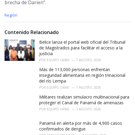
brecha de Darien”.
C
Región
a
t
e
Contenido Relacionado
g
o
Belice lanza el portal web oficial del Tribunal
r
de Magistrados para facilitar el acceso a la
i
justicia
e
POR
EQUIPO CA360
7 AGOSTO, 2026
s
:
Más de 113,000 personas enfrentan
inseguridad alimentaria en región trinacional
del río Lempa
POR
EQUIPO CA360
7 AGOSTO, 2026
Militares realizan simulacro multinacional para
proteger el Canal de Panamá de amenazas
POR
EQUIPO CA360
7 AGOSTO, 2026
Panamá en alerta por más de 4,900 casos
confirmados de dengue