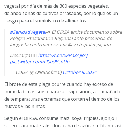
vegetal por día de más de 300 especies vegetales,
dejando zonas de cultivos arrasadas, por lo que es un
riesgo para el suministro de alimentos.
#SanidadVegetal
🌱 El OIRSA emite documento sobre
Peligro Fitosanitario Regional ante presencia de
langosta centroamericana 🦗 y chapulín gigante.
Descarga 👉🏽
https://t.co/xPPaZAJRAJ
pic.twitter.com/0I0q9BsoUp
— OIRSA (@OIRSAoficial)
October 8, 2024
El brote de esta plaga ocurre cuando hay exceso de
humedad en el suelo para su oviposición, acompañada
de temperaturas extremas que cortan el tiempo de los
huevos y las ninfas.
Según el OIRSA, consume maíz, soya, frijoles, ajonjolí,
sorgo, cacahuate, algodón, caña de azúcar, plátano, así