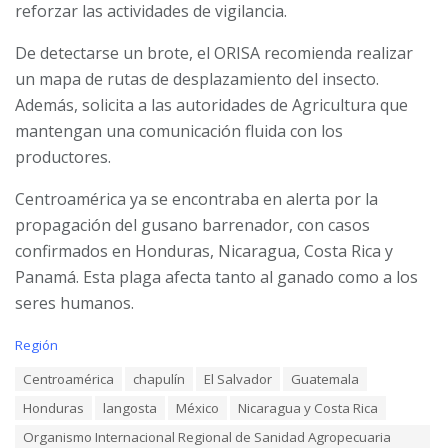
reforzar las actividades de vigilancia.
De detectarse un brote, el ORISA recomienda realizar
un mapa de rutas de desplazamiento del insecto.
Además, solicita a las autoridades de Agricultura que
mantengan una comunicación fluida con los
productores.
Centroamérica ya se encontraba en alerta por la
propagación del gusano barrenador, con casos
confirmados en Honduras, Nicaragua, Costa Rica y
Panamá. Esta plaga afecta tanto al ganado como a los
seres humanos.
C
Región
a
T
Centroamérica
chapulín
El Salvador
Guatemala
t
a
e
Honduras
langosta
México
Nicaragua y Costa Rica
g
g
s
o
Organismo Internacional Regional de Sanidad Agropecuaria
: