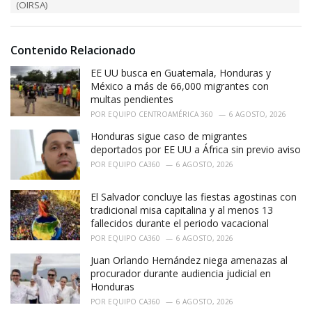
r
(OIRSA)
i
e
s
Contenido Relacionado
:
EE UU busca en Guatemala, Honduras y
México a más de 66,000 migrantes con
multas pendientes
POR
EQUIPO CENTROAMÉRICA 360
6 AGOSTO, 2026
Honduras sigue caso de migrantes
deportados por EE UU a África sin previo aviso
POR
EQUIPO CA360
6 AGOSTO, 2026
El Salvador concluye las fiestas agostinas con
tradicional misa capitalina y al menos 13
fallecidos durante el periodo vacacional
POR
EQUIPO CA360
6 AGOSTO, 2026
Juan Orlando Hernández niega amenazas al
procurador durante audiencia judicial en
Honduras
POR
EQUIPO CA360
6 AGOSTO, 2026