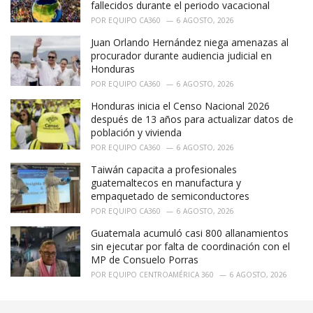
fallecidos durante el periodo vacacional
:
POR
EQUIPO CA360
6 AGOSTO, 2026
Juan Orlando Hernández niega amenazas al
procurador durante audiencia judicial en
Honduras
POR
EQUIPO CA360
6 AGOSTO, 2026
Honduras inicia el Censo Nacional 2026
después de 13 años para actualizar datos de
población y vivienda
POR
EQUIPO CA360
6 AGOSTO, 2026
Taiwán capacita a profesionales
guatemaltecos en manufactura y
empaquetado de semiconductores
POR
EQUIPO CA360
6 AGOSTO, 2026
Guatemala acumuló casi 800 allanamientos
sin ejecutar por falta de coordinación con el
MP de Consuelo Porras
POR
EQUIPO CENTROAMÉRICA 360
6 AGOSTO, 2026