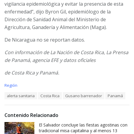
vigilancia epidemiológica y evitar la presencia de
esta
enfermedad”, dijo Byron Gil, epidemiólogo de la
Dirección de Sanidad Animal del Ministerio de
Agricultura, Ganadería y Alimentación (Maga).
De Nicaragua no se reportan datos.
Con información de La Nación de Costa Rica, La Prensa
de Panamá, agencia EFE y datos oficiales
de Costa Rica y Panamá.
C
Región
a
T
alerta sanitaria
Costa Rica
Gusano barrenador
Panamá
t
a
e
g
g
s
o
Contenido Relacionado
:
r
i
El Salvador concluye las fiestas agostinas con
e
tradicional misa capitalina y al menos 13
s