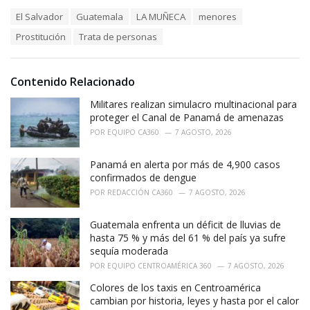
a
T
El Salvador
Guatemala
LA MUÑECA
menores
t
a
e
Prostitución
Trata de personas
g
g
s
o
:
r
i
Contenido Relacionado
e
Militares realizan simulacro multinacional para
s
:
proteger el Canal de Panamá de amenazas
POR
EQUIPO CA360
7 AGOSTO, 2026
Panamá en alerta por más de 4,900 casos
confirmados de dengue
POR
REDACCIÓN CA360
7 AGOSTO, 2026
Guatemala enfrenta un déficit de lluvias de
hasta 75 % y más del 61 % del país ya sufre
sequía moderada
POR
EQUIPO CENTROAMÉRICA 360
7 AGOSTO, 2026
Colores de los taxis en Centroamérica
cambian por historia, leyes y hasta por el calor