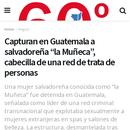
Home
Región
Capturan en Guatemala a
salvadoreña “la Muñeca”,
cabecilla de una red de trata de
personas
Una mujer salvadoreña conocida como “la
Muñeca” fue detenida en Guatemala,
señalada como líder de una red criminal
transnacional que explotaba sexualmente a
mujeres extranjeras en spas y salones de
belleza. La estructura, desmantelada tras