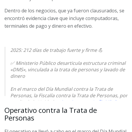
Dentro de los negocios, que ya fueron clausurados, se
encontró evidencia clave que incluye computadoras,
terminales de pago y dinero en efectivo.
2025: 212 días de trabajo fuerte y firme 💪
✅ Ministerio Público desarticula estructura criminal
«DMS», vinculada a la trata de personas y lavado de
dinero
En el marco del Día Mundial contra la Trata de
Personas, la Fiscalía contra la Trata de Personas, por
medio de la Unidad…
pic.twitter.com/tufPrMPzRv
Operativo contra la Trata de
— MP de Guatemala (@MPguatemala)
July 31, 2025
Personas
El operativo se llevó a cabo en el marco del Día Mundial