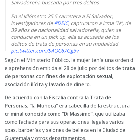
Salvadoreña buscada por tres delitos
En el kilómetro 25.5 carretera a El Salvador,
investigadores de
#DEIC
, capturaron a Irma “N”, de
39 años de nacionalidad salvadoreña, quien se
conducía en un pick up, ella es acusada de los
delitos de trata de personas en su modalidad
pic.twitter.com/SAOC67Gg3v
Según el Ministerio Público, la mujer tenía una orden d
— PNC de Guatemala (@PNCdeGuatemala)
July 31,
e aprehensión emitida el 28 de julio por delitos de
trata
2025
de personas con fines de explotación sexual,
asociación ilícita y lavado de dinero.
De acuerdo con la Fiscalía contra la Trata de
Personas, “la Muñeca” era cabecilla de la estructura
criminal conocida como “Di Massimo”
, que utilizaba
como fachada para sus operaciones ilegales varios
spas, barberías y salones de belleza en la Ciudad de
Guatemala y otros departamentos.