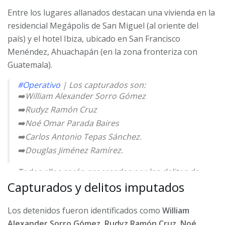
Entre los lugares allanados destacan una vivienda en la
residencial Megápolis de San Miguel (al oriente del
país) y el hotel Ibiza, ubicado en San Francisco
Menéndez, Ahuachapán (en la zona fronteriza con
Guatemala).
#Operativo
| Los capturados son:
➡️William Alexander Sorro Gómez
➡️Rudyz Ramón Cruz
➡️Noé Omar Parada Baires
➡️Carlos Antonio Tepas Sánchez.
➡️Douglas Jiménez Ramírez.
Todos ellos serán procesados por los delitos de
lavado de dinero y activos, agrupaciones ilícitas,…
Capturados y delitos imputados
pic.twitter.com/24XjcGkTDj
Los detenidos fueron identificados como
William
— Fiscalía General de la República El Salvador
Alexander Sorro Gómez, Rudyz Ramón Cruz, Noé
(@FGR_SV)
November 7, 2025