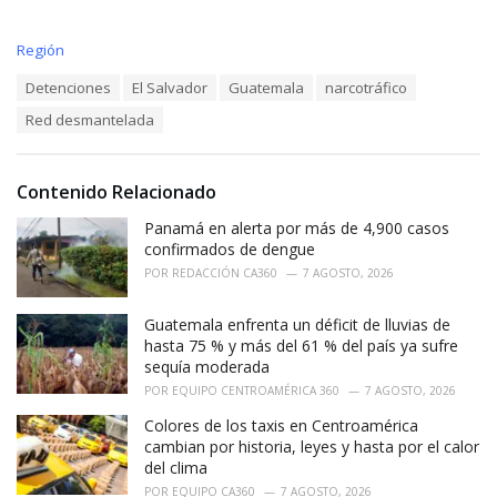
C
Región
a
T
Detenciones
El Salvador
Guatemala
narcotráfico
t
a
e
Red desmantelada
g
g
s
o
:
r
i
Contenido Relacionado
e
Panamá en alerta por más de 4,900 casos
s
:
confirmados de dengue
POR
REDACCIÓN CA360
7 AGOSTO, 2026
Guatemala enfrenta un déficit de lluvias de
hasta 75 % y más del 61 % del país ya sufre
sequía moderada
POR
EQUIPO CENTROAMÉRICA 360
7 AGOSTO, 2026
Colores de los taxis en Centroamérica
cambian por historia, leyes y hasta por el calor
del clima
POR
EQUIPO CA360
7 AGOSTO, 2026