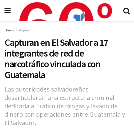
Home
Región
Capturan en El Salvador a 17
integrantes de red de
narcotráfico vinculada con
Guatemala
Las autoridades salvadoreñas
desarticularon una estructura criminal
dedicada al tráfico de drogas y lavado de
dinero con operaciones entre Guatemala y
El Salvador.