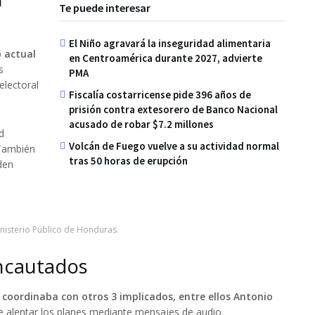
Te puede interesar
El Niño agravará la inseguridad alimentaria
o actual
en Centroamérica durante 2027, advierte
s
PMA
electoral
Fiscalía costarricense pide 396 años de
prisión contra extesorero de Banco Nacional
acusado de robar $7.2 millones
d
Volcán de Fuego vuelve a su actividad normal
 También
tras 50 horas de erupción
den
isterio Público de Honduras.
incautados
coordinaba con otros 3 implicados
, entre ellos
Antonio
 alentar los planes mediante mensajes de audio.