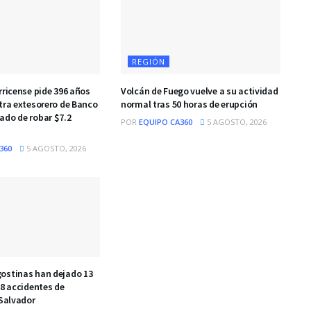
REGIÓN
rricense pide 396 años
Volcán de Fuego vuelve a su actividad
tra extesorero de Banco
normal tras 50 horas de erupción
ado de robar $7.2
POR
EQUIPO CA360
5 AGOSTO, 2026
360
5 AGOSTO, 2026
ostinas han dejado 13
08 accidentes de
 Salvador