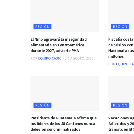
REGIÓN
REGIÓN
El Niño agravará la inseguridad
Fiscalía costa
alimentaria en Centroamérica
de prisión con
durante 2027, advierte PMA
Nacional acus
millones
POR
EQUIPO CA360
6 AGOSTO, 2026
POR
EQUIPO CA
REGIÓN
REGIÓN
Presidente de Guatemala afirma que
Vacaciones ag
los líderes de los 48 Cantones nunca
fallecidos y 2
debieron ser criminalizados
tránsito en El