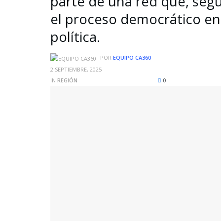
parte de una red que, según
el proceso democrático en
política.
POR
EQUIPO CA360
2 SEPTIEMBRE, 2025
IN
REGIÓN
0