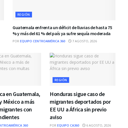
REGIÓN
Guatemala enfrenta un déficit de lluvias de hasta 75
% y más del 61 % del país ya sufre sequía moderada
POR
EQUIPO CENTROAMÉRICA 360
7 AGOSTO, 2026
REGIÓN
ca en Guatemala,
Honduras sigue caso de
y México a más
migrantes deportados por
migrantes con
EE UU a África sin previo
ndientes
aviso
NTROAMÉRICA 360
POR
EQUIPO CA360
6 AGOSTO, 2026