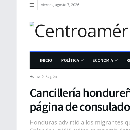
viernes, agosto 7, 2026
INICIO
POLÍTICA
ECONOMÍA
R
Home
Región
Cancillería hondureñ
página de consulado
Honduras advirtió a los migrantes qu