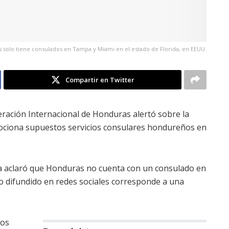
 solo tiene consulados en Tampa y Miami en el estado de Florida, en EEUU.
Compartir en Twitter
eración Internacional de Honduras alertó sobre la
mociona supuestos servicios consulares hondureños en
ería aclaró que Honduras no cuenta con un consulado en
io difundido en redes sociales corresponde a una
dos