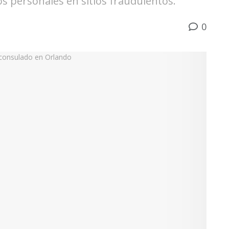
os personales en sitios fraudulentos.
0