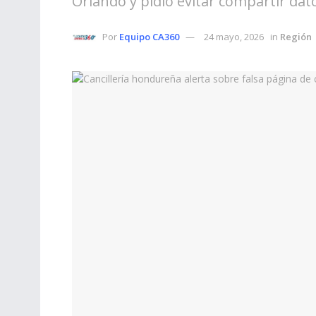
Orlando y pidió evitar compartir dat
Por
Equipo CA360
24 mayo, 2026
in
Región