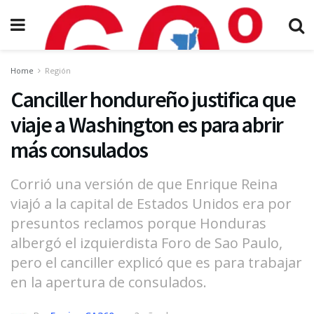
Home
Región
Canciller hondureño justifica que
viaje a Washington es para abrir
más consulados
Corrió una versión de que Enrique Reina
viajó a la capital de Estados Unidos era por
presuntos reclamos porque Honduras
albergó el izquierdista Foro de Sao Paulo,
pero el canciller explicó que es para trabajar
en la apertura de consulados.