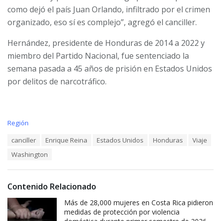
como dejó el país Juan Orlando, infiltrado por el crimen
organizado, eso sí es complejo”, agregó el canciller.
Hernández, presidente de Honduras de 2014 a 2022 y
miembro del Partido Nacional, fue sentenciado la
semana pasada a 45 años de prisión en Estados Unidos
por delitos de narcotráfico.
C
Región
a
T
canciller
Enrique Reina
Estados Unidos
Honduras
Viaje
t
a
e
Washington
g
g
s
o
:
r
i
Contenido Relacionado
e
Más de 28,000 mujeres en Costa Rica pidieron
s
:
medidas de protección por violencia