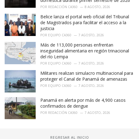
doméstica durante primer semestre de 2026
POR
REDACCIÓN CA360
8 AGOSTO, 2026
Belice lanza el portal web oficial del Tribunal
de Magistrados para facilitar el acceso a la
justicia
POR
EQUIPO CA360
7 AGOSTO, 2026
Más de 113,000 personas enfrentan
inseguridad alimentaria en región trinacional
del río Lempa
POR
EQUIPO CA360
7 AGOSTO, 2026
Militares realizan simulacro multinacional para
proteger el Canal de Panamá de amenazas
POR
EQUIPO CA360
7 AGOSTO, 2026
Panamá en alerta por más de 4,900 casos
confirmados de dengue
POR
REDACCIÓN CA360
7 AGOSTO, 2026
REGRESAR AL INICIO