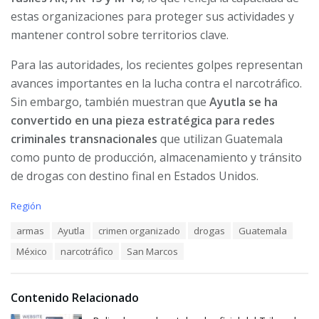
estas organizaciones para proteger sus actividades y
mantener control sobre territorios clave.
Para las autoridades, los recientes golpes representan
avances importantes en la lucha contra el narcotráfico.
Sin embargo, también muestran que
Ayutla se ha
convertido en una pieza estratégica para redes
criminales transnacionales
que utilizan Guatemala
como punto de producción, almacenamiento y tránsito
de drogas con destino final en Estados Unidos.
C
Región
a
T
armas
Ayutla
crimen organizado
drogas
Guatemala
t
a
e
México
narcotráfico
San Marcos
g
g
s
o
:
r
i
Contenido Relacionado
e