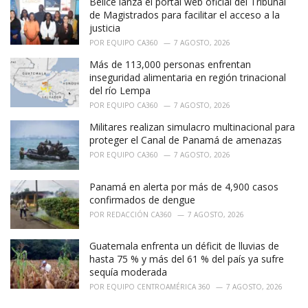
Belice lanza el portal web oficial del Tribunal
s
:
de Magistrados para facilitar el acceso a la
justicia
POR
EQUIPO CA360
7 AGOSTO, 2026
Más de 113,000 personas enfrentan
inseguridad alimentaria en región trinacional
del río Lempa
POR
EQUIPO CA360
7 AGOSTO, 2026
Militares realizan simulacro multinacional para
proteger el Canal de Panamá de amenazas
POR
EQUIPO CA360
7 AGOSTO, 2026
Panamá en alerta por más de 4,900 casos
confirmados de dengue
POR
REDACCIÓN CA360
7 AGOSTO, 2026
Guatemala enfrenta un déficit de lluvias de
hasta 75 % y más del 61 % del país ya sufre
sequía moderada
POR
EQUIPO CENTROAMÉRICA 360
7 AGOSTO, 2026