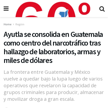
Home
Región
Ayutla se consolida en Guatemala
como centro del narcotráfico tras
hallazgo de laboratorios, armas y
miles de dólares
La frontera entre Guatemala y México
vuelve a quedar bajo la lupa luego de varios
operativos que revelaron la capacidad de
grupos criminales para producir, almacenar
y movilizar droga a gran escala.