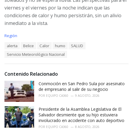
viernes y el viernes por la noche indican que las
condiciones de calor y humo persistirán, sin un alivio
inmediato a la vista.
C
Región
a
T
alerta
Belice
Calor
humo
SALUD
t
a
e
Servicio Meteorológico Nacional
g
g
s
o
:
r
i
Contenido Relacionado
e
Conmoción en San Pedro Sula por asesinato
s
:
de empresario al salir de su negocio
POR
EQUIPO CA360
9 AGOSTO, 2026
Presidente de la Asamblea Legislativa de El
Salvador desmiente que su hijo estuviera
involucrado en accidente con auto deportivo
POR
EQUIPO CA360
8 AGOSTO, 2026