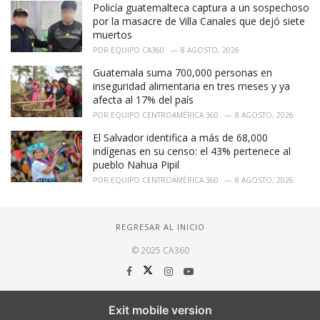
Policía guatemalteca captura a un sospechoso
por la masacre de Villa Canales que dejó siete
muertos
POR
EQUIPO CA360
8 AGOSTO, 2026
Guatemala suma 700,000 personas en
inseguridad alimentaria en tres meses y ya
afecta al 17% del país
POR
EQUIPO CENTROAMÉRICA 360
8 AGOSTO, 2026
El Salvador identifica a más de 68,000
indígenas en su censo: el 43% pertenece al
pueblo Nahua Pipil
POR
EQUIPO CENTROAMÉRICA 360
8 AGOSTO, 2026
REGRESAR AL INICIO
© 2025 CA360
Exit mobile version