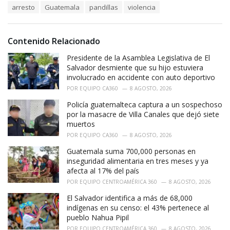
T
arresto
Guatemala
pandillas
violencia
t
a
e
g
g
s
o
Contenido Relacionado
:
r
i
Presidente de la Asamblea Legislativa de El
e
Salvador desmiente que su hijo estuviera
s
involucrado en accidente con auto deportivo
:
POR
EQUIPO CA360
8 AGOSTO, 2026
Policía guatemalteca captura a un sospechoso
por la masacre de Villa Canales que dejó siete
muertos
POR
EQUIPO CA360
8 AGOSTO, 2026
Guatemala suma 700,000 personas en
inseguridad alimentaria en tres meses y ya
afecta al 17% del país
POR
EQUIPO CENTROAMÉRICA 360
8 AGOSTO, 2026
El Salvador identifica a más de 68,000
indígenas en su censo: el 43% pertenece al
pueblo Nahua Pipil
POR
EQUIPO CENTROAMÉRICA 360
8 AGOSTO, 2026