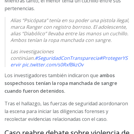
Mientras tanto, el menor tenía un cuchillo entre sus
pertenencias.
Alias “Psicópata” tenía en su poder una pistola ilegal,
marca Ranger con registro borroso. El adolescente,
alias “Diabólico” llevaba entre las manos un cuchillo.
Ambos tenían la ropa manchada con sangre.
Las investigaciones
continúan.
#SeguridadConTransparecia
#ProtegerYS
ervir
pic.twitter.com/s0RxfBkzOv
Los investigadores también indicaron que
ambos
— PNC de Guatemala (@PNCdeGuatemala)
May 25,
2026
sospechosos tenían la ropa manchada de sangre
cuando fueron detenidos.
Tras el hallazgo, las fuerzas de seguridad acordonaron
la escena para iniciar las diligencias forenses y
recolectar evidencias relacionadas con el caso.
Caso reabre debate sobre violencia de