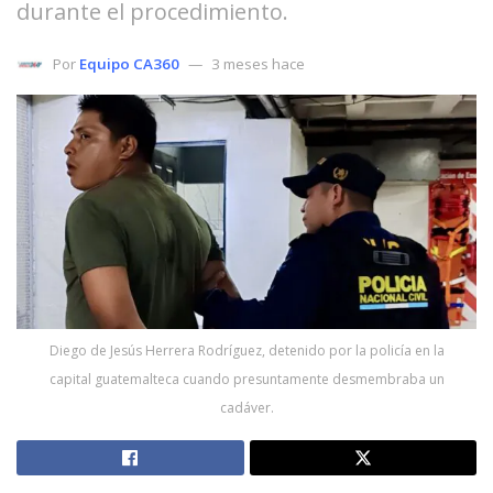
durante el procedimiento.
Por
Equipo CA360
3 meses hace
Diego de Jesús Herrera Rodríguez, detenido por la policía en la
capital guatemalteca cuando presuntamente desmembraba un
cadáver.