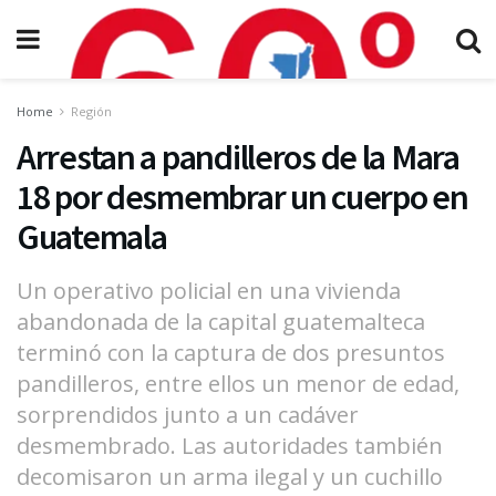
Home
Región
Arrestan a pandilleros de la Mara
18 por desmembrar un cuerpo en
Guatemala
Un operativo policial en una vivienda
abandonada de la capital guatemalteca
terminó con la captura de dos presuntos
pandilleros, entre ellos un menor de edad,
sorprendidos junto a un cadáver
desmembrado. Las autoridades también
decomisaron un arma ilegal y un cuchillo