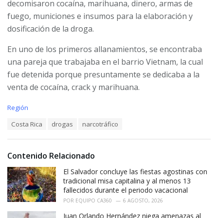
decomisaron cocaína, marihuana, dinero, armas de
fuego, municiones e insumos para la elaboración y
dosificación de la droga.
En uno de los primeros allanamientos, se encontraba
una pareja que trabajaba en el barrio Vietnam, la cual
fue detenida porque presuntamente se dedicaba a la
venta de cocaína, crack y marihuana.
C
Región
a
T
Costa Rica
drogas
narcotráfico
t
a
e
g
g
s
o
Contenido Relacionado
:
r
i
El Salvador concluye las fiestas agostinas con
e
tradicional misa capitalina y al menos 13
s
fallecidos durante el periodo vacacional
:
POR
EQUIPO CA360
6 AGOSTO, 2026
Juan Orlando Hernández niega amenazas al