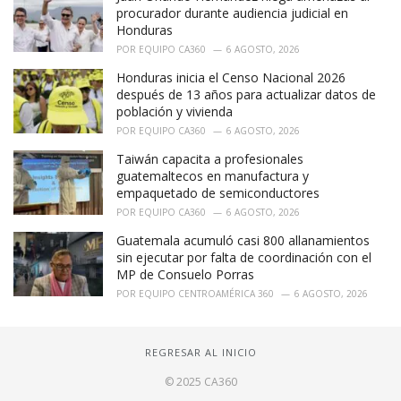
procurador durante audiencia judicial en
Honduras
POR
EQUIPO CA360
6 AGOSTO, 2026
Honduras inicia el Censo Nacional 2026
después de 13 años para actualizar datos de
población y vivienda
POR
EQUIPO CA360
6 AGOSTO, 2026
Taiwán capacita a profesionales
guatemaltecos en manufactura y
empaquetado de semiconductores
POR
EQUIPO CA360
6 AGOSTO, 2026
Guatemala acumuló casi 800 allanamientos
sin ejecutar por falta de coordinación con el
MP de Consuelo Porras
POR
EQUIPO CENTROAMÉRICA 360
6 AGOSTO, 2026
REGRESAR AL INICIO
© 2025 CA360