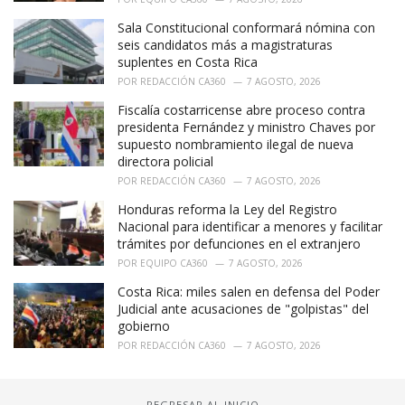
Sala Constitucional conformará nómina con
seis candidatos más a magistraturas
suplentes en Costa Rica
POR
REDACCIÓN CA360
7 AGOSTO, 2026
Fiscalía costarricense abre proceso contra
presidenta Fernández y ministro Chaves por
supuesto nombramiento ilegal de nueva
directora policial
POR
REDACCIÓN CA360
7 AGOSTO, 2026
Honduras reforma la Ley del Registro
Nacional para identificar a menores y facilitar
trámites por defunciones en el extranjero
POR
EQUIPO CA360
7 AGOSTO, 2026
Costa Rica: miles salen en defensa del Poder
Judicial ante acusaciones de "golpistas" del
gobierno
POR
REDACCIÓN CA360
7 AGOSTO, 2026
REGRESAR AL INICIO