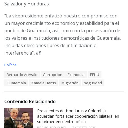
Salvador y Honduras.
“La vicepresidente enfatizó nuestro compromiso con
un mayor crecimiento económico y estabilidad para el
pueblo de Guatemala, así como con la preservación de
los valores e instituciones democráticas de Guatemala,
incluidas elecciones libres de intimidación o
interferencia”, añ
C
Política
a
T
Bernardo Arévalo
Corrupción
Economía
EEUU
t
a
e
Guatemala
Kamala Harris
Migración
seguridad
g
g
s
o
:
r
i
Contenido Relacionado
e
Presidentes de Honduras y Colombia
s
:
acuerdan fortalecer cooperación bilateral en
su primer encuentro oficial
POR
EQUIPO CA360
7 AGOSTO, 2026