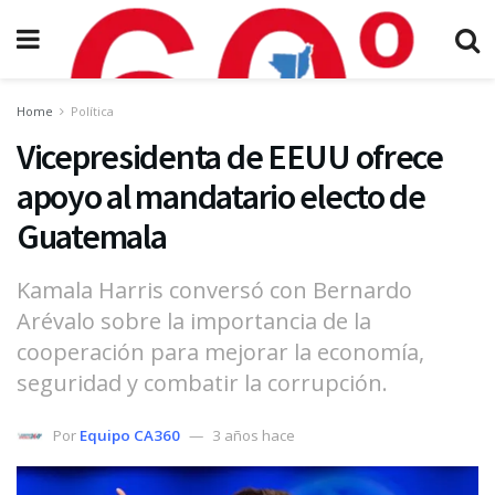
Home
Política
Vicepresidenta de EEUU ofrece
apoyo al mandatario electo de
Guatemala
Kamala Harris conversó con Bernardo
Arévalo sobre la importancia de la
cooperación para mejorar la economía,
seguridad y combatir la corrupción.
Por
Equipo CA360
3 años hace