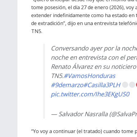
tome posesión, el día 27 de enero (2026), voy 
extender indefinidamente como ha estado en 
de extradición”, dijo en una entrevista telefóni
TN5.
Conversando ayer por la noch
noche en entrevista con el per
Renato Álvarez en su noticiero
TN5.
#VamosHonduras
#9demarzo
#Casilla3PLH
pic.twitter.com/Ihe3EKgUS0
— Salvador Nasralla (@SalvaP
“Yo voy a continuar (el tratado) cuando tome po