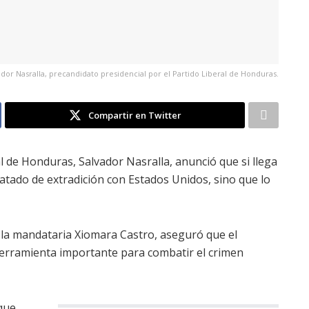
ador Nasralla, precandidato presidencial por el Partido Liberal de Honduras.
Compartir en Twitter
al de Honduras, Salvador Nasralla, anunció que si llega
tratado de extradición con Estados Unidos, sino que lo
e la mandataria Xiomara Castro, aseguró que el
erramienta importante para combatir el crimen
que