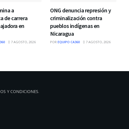
mina a
ONG denuncia represión y
a de carrera
criminalización contra
jadora en
pueblos indígenas en
Nicaragua
360
7 AGOSTO, 2026
POR
EQUIPO CA360
7 AGOSTO, 2026
OS Y CONDICIONES
.