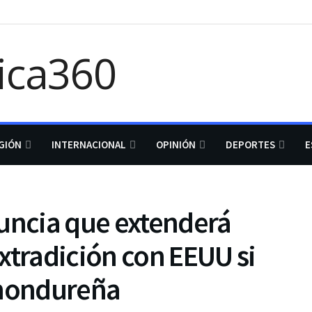
GIÓN
INTERNACIONAL
OPINIÓN
DEPORTES
E
nuncia que extenderá
xtradición con EEUU si
 hondureña