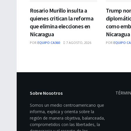
Rosario Murillo insulta a
Trump no
quienes critican la reforma
diplomátic
que elimina elecciones en
como emba
Nicaragua
Nicaragua
POR
EQUIPO CA360
7 AGOSTO, 2026
POR
EQUIPO CA
Sobre Nosotros
TÉRMIN
Somos un medio centroamericano que
informa, explica y orienta sobre la
región de manera objetiva, balanceada,
comprometidos con las libertades, la
democracia y el respeto de los