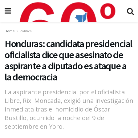
Home
Política
Honduras: candidata presidencial
oficialista dice que asesinato de
aspirante a diputado es ataque a
la democracia
La aspirante presidencial por el oficialista
Libre, Rixi Moncada, exigió una investigación
inmediata tras el homicidio de Óscar
Bustillo, ocurrido la noche del 9 de
septiembre en Yoro.