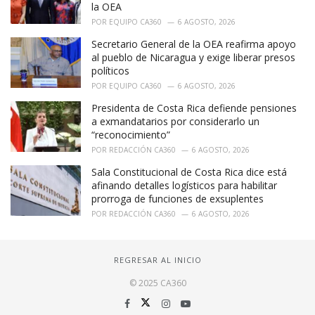
la OEA
POR
EQUIPO CA360
6 AGOSTO, 2026
Secretario General de la OEA reafirma apoyo
al pueblo de Nicaragua y exige liberar presos
políticos
POR
EQUIPO CA360
6 AGOSTO, 2026
Presidenta de Costa Rica defiende pensiones
a exmandatarios por considerarlo un
“reconocimiento”
POR
REDACCIÓN CA360
6 AGOSTO, 2026
Sala Constitucional de Costa Rica dice está
afinando detalles logísticos para habilitar
prorroga de funciones de exsuplentes
POR
REDACCIÓN CA360
6 AGOSTO, 2026
REGRESAR AL INICIO
© 2025 CA360