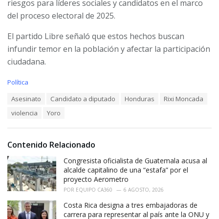
riesgos para líderes sociales y candidatos en el marco
del proceso electoral de 2025.
El partido Libre señaló que estos hechos buscan
infundir temor en la población y afectar la participación
ciudadana.
C
Política
a
T
Asesinato
Candidato a diputado
Honduras
Rixi Moncada
t
a
e
violencia
Yoro
g
g
s
o
:
r
i
Contenido Relacionado
e
Congresista oficialista de Guatemala acusa al
s
:
alcalde capitalino de una “estafa” por el
proyecto Aerometro
POR
EQUIPO CA360
6 AGOSTO, 2026
Costa Rica designa a tres embajadoras de
carrera para representar al país ante la ONU y