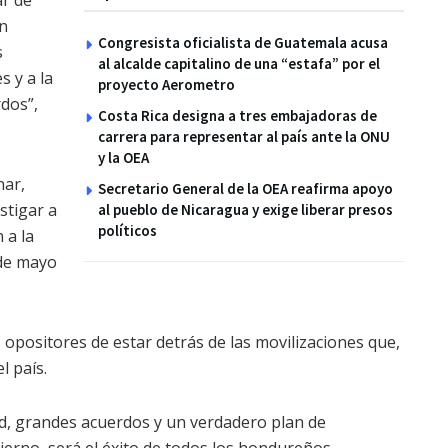
ar de
n
Congresista oficialista de Guatemala acusa
s
al alcalde capitalino de una “estafa” por el
s y a la
proyecto Aerometro
rdos”,
Costa Rica designa a tres embajadoras de
carrera para representar al país ante la ONU
y la OEA
nar,
Secretario General de la OEA reafirma apoyo
stigar a
al pueblo de Nicaragua y exige liberar presos
políticos
 a la
 de mayo
 opositores de estar detrás de las movilizaciones que,
l país.
d, grandes acuerdos y un verdadero plan de