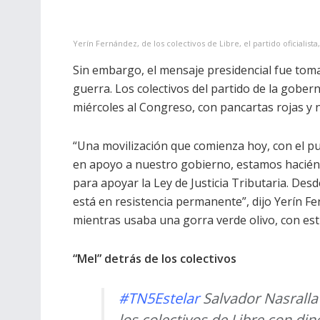
Yerín Fernández, de los colectivos de Libre, el partido oficialist
Sin embargo, el mensaje presidencial fue tom
guerra. Los colectivos del partido de la gober
miércoles al Congreso, con pancartas rojas y n
“Una movilización que comienza hoy, con el p
en apoyo a nuestro gobierno, estamos haciénd
para apoyar la Ley de Justicia Tributaria. De
está en resistencia permanente”, dijo Yerín F
mientras usaba una gorra verde olivo, con estr
“Mel” detrás de los colectivos
#TN5Estelar
Salvador Nasralla
los colectivos de Libre con din