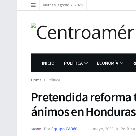
viernes, agosto 7, 2026
INICIO
POLÍTICA
ECONOMÍA
R
Home
Política
Pretendida reforma t
ánimos en Honduras
Por
Equipo CA360
11 mayo, 2023
in
Política