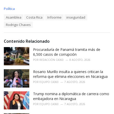
C
Política
a
T
Asamblea
Costa Rica
Infoorme
inseguridad
t
a
e
Rodrigo Chaves
g
g
s
o
:
r
i
Contenido Relacionado
e
Procuraduría de Panamá tramita más de
s
:
6,500 casos de corrupción
POR
REDACCIÓN CA360
8 AGOSTO, 2026
Rosario Murillo insulta a quienes critican la
reforma que elimina elecciones en Nicaragua
POR
EQUIPO CA360
7 AGOSTO, 2026
Trump nomina a diplomática de carrera como
embajadora en Nicaragua
POR
EQUIPO CA360
7 AGOSTO, 2026