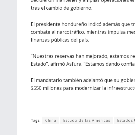
decidieron mantener y ampliar operaciones e
tras el cambio de gobierno.
El presidente hondureño indicó además que t
combate al narcotráfico, mientras impulsa med
finanzas públicas del país.
“Nuestras reservas han mejorado, estamos redu
Estado”, afirmó Asfura. “Estamos dando confian
El mandatario también adelantó que su gobier
$550 millones para modernizar la infraestructu
Tags:
China
Escudo de las Américas
Estados 