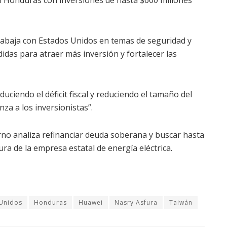
n Honduras con inversiones de hasta $600 millones
rabaja con Estados Unidos en temas de seguridad y
idas para atraer más inversión y fortalecer las
ciendo el déficit fiscal y reduciendo el tamaño del
za a los inversionistas”.
no analiza refinanciar deuda soberana y buscar hasta
ra de la empresa estatal de energía eléctrica.
Unidos
Honduras
Huawei
Nasry Asfura
Taiwán