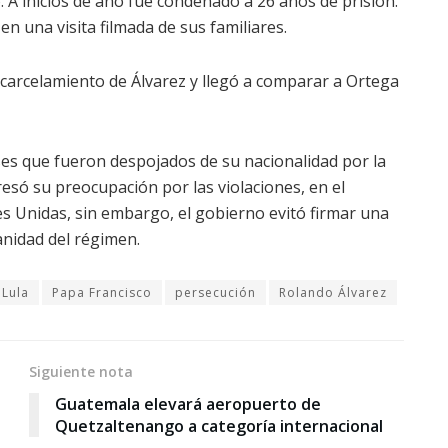
A inicios de año fue condenado a 26 años de prisión.
en una visita filmada de sus familiares.
ncarcelamiento de Álvarez y llegó a comparar a Ortega
nses que fueron despojados de su nacionalidad por la
esó su preocupación por las violaciones, en el
es Unidas,
s
in embargo, el gobierno evitó firmar una
anidad del régimen.
Lula
Papa Francisco
persecución
Rolando Álvarez
Siguiente nota
Guatemala elevará aeropuerto de
Quetzaltenango a categoría internacional