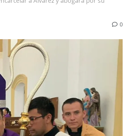
ncarcelar a Álvarez y abogará por su
0