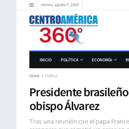
viernes, agosto 7, 2026
INICIO
POLÍTICA
ECONOMÍA
R
Home
Política
Presidente brasileño 
obispo Álvarez
Tras una reunión con el papa Francis