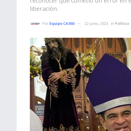
reconocer que cometió un error en e
liberación.
Por
Equipo CA360
22 junio, 2023
in
Política