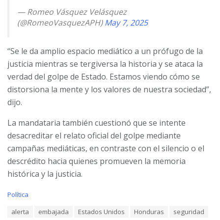
— Romeo Vásquez Velásquez
(@RomeoVasquezAPH)
May 7, 2025
“Se le da amplio espacio mediático a un prófugo de la
justicia mientras se tergiversa la historia y se ataca la
verdad del golpe de Estado. Estamos viendo cómo se
distorsiona la mente y los valores de nuestra sociedad”,
dijo.
La mandataria también cuestionó que se intente
desacreditar el relato oficial del golpe mediante
campañas mediáticas, en contraste con el silencio o el
descrédito hacia quienes promueven la memoria
histórica y la justicia.
C
Política
a
T
alerta
embajada
Estados Unidos
Honduras
seguridad
t
a