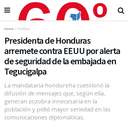
Home
Política
Presidenta de Honduras
arremete contra EEUU por alerta
de seguridad de la embajada en
Tegucigalpa
La mandataria hondureña cuestionó la
difusión de mensajes que, según ella,
generan zozobra innecesaria en la
población y pidió mayor seriedad en las
comunicaciones diplomáticas.