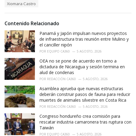
e
Xiomara Castro
g
g
s
o
:
r
i
Contenido Relacionado
e
Panamá y Japón impulsan nuevos proyectos
s
:
de infraestructura tras reunión entre Mulino y
el canciller nipón
POR
EQUIPO CA360
5 AGOSTO, 2026
OEA no se pone de acuerdo en torno a
dictadura de Nicaragua y sesión termina en
alud de condenas
POR
REDACCIÓN CA360
5 AGOSTO, 2026
Asamblea aprueba que nuevas estructuras
deberán construir pasos de fauna para reducir
muertes de animales silvestre en Costa Rica
POR
REDACCIÓN CA360
5 AGOSTO, 2026
Congreso hondureño crea comisión para
rescatar industria camaronera tras ruptura con
Taiwán
POR
EQUIPO CA360
5 AGOSTO, 2026