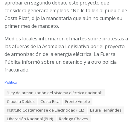
aprobar en segundo debate este proyecto que
considera generará empleos. “No le fallen al pueblo de
Costa Rica”, dijo la mandataria que aún no cumple su
primer mes de mandato.
Medios locales informaron el martes sobre protestas a
las afueras de la Asamblea Legislativa por el proyecto
de armonización de la energía eléctrica. La Fuerza
Pública informó sobre un detenido y a otro policía
fracturado.
C
Política
a
T
“Ley de armonización del sistema eléctrico nacional”
t
a
e
Claudia Dobles
Costa Rica
Frente Amplio
g
g
s
o
Instituto Costarricense de Electricidad (ICE)
Laura Fernández
:
r
Liberación Nacional (PLN)
Rodrigo Chaves
i
e
s