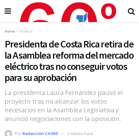
Home
Política
Presidenta de Costa Rica retira de
la Asamblea reforma del mercado
eléctrico tras no conseguir votos
para su aprobación
La presidenta Laura Fernández pausó el
proyecto tras no alcanzar los votos
necesarios en la Asamblea Legislativa y
anunció negociaciones con la oposición.
Por
Redacción CA360
2 meses hace