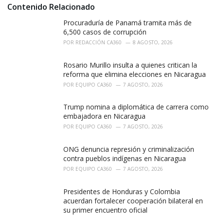
:
Contenido Relacionado
Procuraduría de Panamá tramita más de
6,500 casos de corrupción
POR
REDACCIÓN CA360
8 AGOSTO, 2026
Rosario Murillo insulta a quienes critican la
reforma que elimina elecciones en Nicaragua
POR
EQUIPO CA360
7 AGOSTO, 2026
Trump nomina a diplomática de carrera como
embajadora en Nicaragua
POR
EQUIPO CA360
7 AGOSTO, 2026
ONG denuncia represión y criminalización
contra pueblos indígenas en Nicaragua
POR
EQUIPO CA360
7 AGOSTO, 2026
Presidentes de Honduras y Colombia
acuerdan fortalecer cooperación bilateral en
su primer encuentro oficial