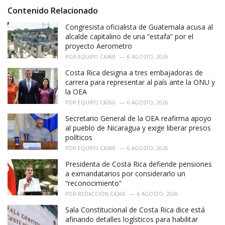
i
Contenido Relacionado
e
Congresista oficialista de Guatemala acusa al
s
:
alcalde capitalino de una “estafa” por el
proyecto Aerometro
POR
EQUIPO CA360
6 AGOSTO, 2026
Costa Rica designa a tres embajadoras de
carrera para representar al país ante la ONU y
la OEA
POR
EQUIPO CA360
6 AGOSTO, 2026
Secretario General de la OEA reafirma apoyo
al pueblo de Nicaragua y exige liberar presos
políticos
POR
EQUIPO CA360
6 AGOSTO, 2026
Presidenta de Costa Rica defiende pensiones
a exmandatarios por considerarlo un
“reconocimiento”
POR
REDACCIÓN CA360
6 AGOSTO, 2026
Sala Constitucional de Costa Rica dice está
afinando detalles logísticos para habilitar