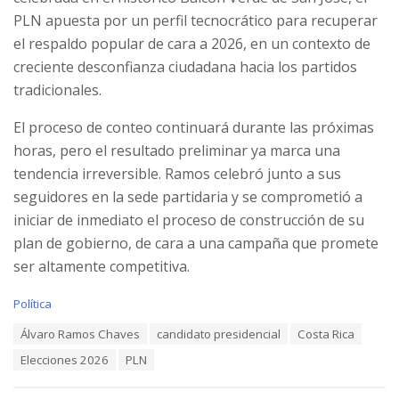
PLN apuesta por un perfil tecnocrático para recuperar
el respaldo popular de cara a 2026, en un contexto de
creciente desconfianza ciudadana hacia los partidos
tradicionales.
El proceso de conteo continuará durante las próximas
horas, pero el resultado preliminar ya marca una
tendencia irreversible. Ramos celebró junto a sus
seguidores en la sede partidaria y se comprometió a
iniciar de inmediato el proceso de construcción de su
plan de gobierno, de cara a una campaña que promete
ser altamente competitiva.
C
Política
a
T
Álvaro Ramos Chaves
candidato presidencial
Costa Rica
t
a
e
Elecciones 2026
PLN
g
g
s
o
:
r