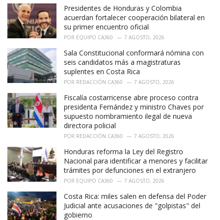
Presidentes de Honduras y Colombia
acuerdan fortalecer cooperación bilateral en
su primer encuentro oficial
POR
EQUIPO CA360
7 AGOSTO, 2026
Sala Constitucional conformará nómina con
seis candidatos más a magistraturas
suplentes en Costa Rica
POR
REDACCIÓN CA360
7 AGOSTO, 2026
Fiscalía costarricense abre proceso contra
presidenta Fernández y ministro Chaves por
supuesto nombramiento ilegal de nueva
directora policial
POR
REDACCIÓN CA360
7 AGOSTO, 2026
Honduras reforma la Ley del Registro
Nacional para identificar a menores y facilitar
trámites por defunciones en el extranjero
POR
EQUIPO CA360
7 AGOSTO, 2026
Costa Rica: miles salen en defensa del Poder
Judicial ante acusaciones de "golpistas" del
gobierno