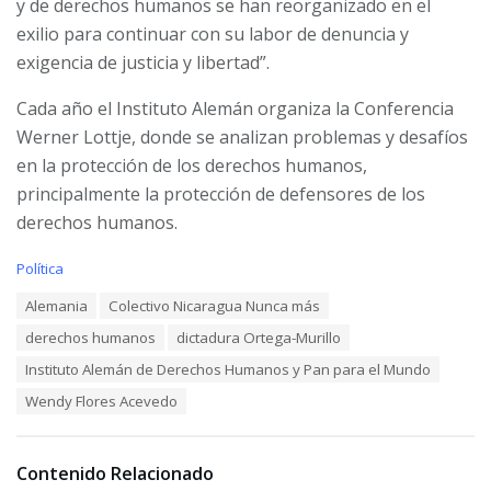
y de derechos humanos se han reorganizado en el
exilio para continuar con su labor de denuncia y
exigencia de justicia y libertad”.
Cada año el Instituto Alemán organiza la Conferencia
Werner Lottje, donde se analizan problemas y desafíos
en la protección de los derechos humanos,
principalmente la protección de defensores de los
derechos humanos.
C
Política
a
T
Alemania
Colectivo Nicaragua Nunca más
t
a
e
derechos humanos
dictadura Ortega-Murillo
g
g
s
o
Instituto Alemán de Derechos Humanos y Pan para el Mundo
:
r
Wendy Flores Acevedo
i
e
s
:
Contenido Relacionado