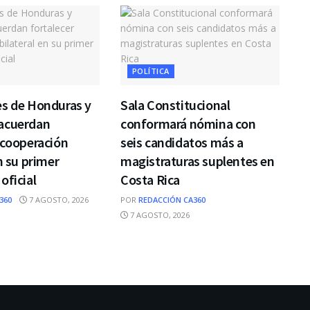
POLÍTICA
es de Honduras y
Sala Constitucional
acuerdan
conformará nómina con
 cooperación
seis candidatos más a
n su primer
magistraturas suplentes en
oficial
Costa Rica
360
7 AGOSTO, 2026
POR
REDACCIÓN CA360
7 AGOSTO, 2026