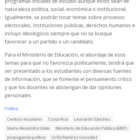
programas oficiales de estudio aunque estos sean de
naturaleza política, social, económica o institucional.
Igualmente, se podrán tocar temas sobre procesos
electorales, instituciones públicas, derechos humanos e
incluyo ideológicos siempre que no se busque
favorecer a un partido o un candidato.
Para el Ministerio de Educación, el abordaje de esos
temas para que no favorezca políticamente, tendrá que
ser presentado a los estudiantes con diversas fuentes
de información, que se fomente el pensamiento crítico
y que los docentes se abstengan de dar opiniones
personales.
C
Política
a
T
Centros escolares
Costa Rica
Leonardo Sánchez
t
a
e
María Alexandra Ulate
Ministerio de Educación Pública (MEP)
g
g
s
o
propaganda política
Sofía Ramírez González