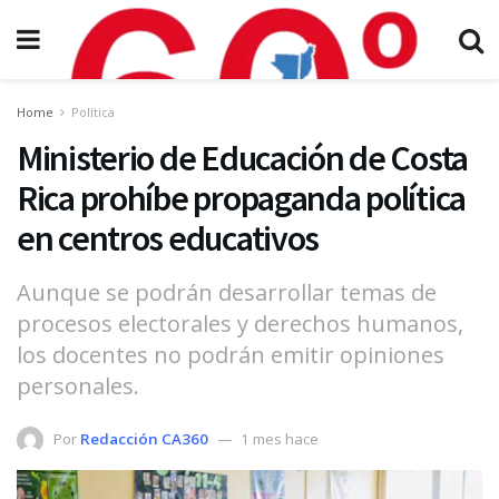
Home
Política
Ministerio de Educación de Costa
Rica prohíbe propaganda política
en centros educativos
Aunque se podrán desarrollar temas de
procesos electorales y derechos humanos,
los docentes no podrán emitir opiniones
personales.
Por
Redacción CA360
1 mes hace