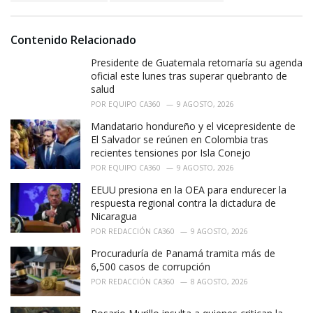
:
r
i
e
Contenido Relacionado
s
:
Presidente de Guatemala retomaría su agenda
oficial este lunes tras superar quebranto de
salud
POR
EQUIPO CA360
9 AGOSTO, 2026
Mandatario hondureño y el vicepresidente de
El Salvador se reúnen en Colombia tras
recientes tensiones por Isla Conejo
POR
EQUIPO CA360
9 AGOSTO, 2026
EEUU presiona en la OEA para endurecer la
respuesta regional contra la dictadura de
Nicaragua
POR
REDACCIÓN CA360
9 AGOSTO, 2026
Procuraduría de Panamá tramita más de
6,500 casos de corrupción
POR
REDACCIÓN CA360
8 AGOSTO, 2026