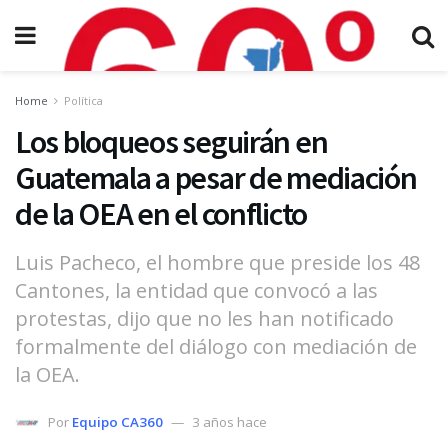
Home
Política
Los bloqueos seguirán en
Guatemala a pesar de mediación
de la OEA en el conflicto
Luis Pacheco, el hombre que preside los 48
Cantones, la entidad que convocó a las
protestas, dijo que no les han notificado
formalmente del diálogo con mediación de
la OEA.
Por
Equipo CA360
3 años hace