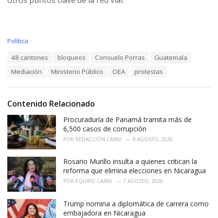
otros puntos clave de la red vial.
C
Política
a
T
48 cantones
bloqueos
Consuelo Porras
Guatemala
t
a
e
Mediación
Ministerio Público
OEA
protestas
g
g
s
o
:
r
i
Contenido Relacionado
e
Procuraduría de Panamá tramita más de
s
:
6,500 casos de corrupción
POR
REDACCIÓN CA360
8 AGOSTO, 2026
Rosario Murillo insulta a quienes critican la
reforma que elimina elecciones en Nicaragua
POR
EQUIPO CA360
7 AGOSTO, 2026
Trump nomina a diplomática de carrera como
embajadora en Nicaragua