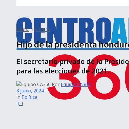
Home
Política
Hijo de la presidenta hondur
El secretario privado de la Presid
para las elecciones de 2021.
Por
Equipo CA360
3 junio, 2024
in
Política
0