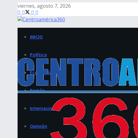
viernes, agosto 7, 2026
INICIO
Política
Economía
Región
Internacional
Opinión