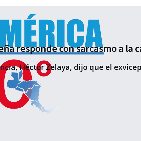
eña responde con sarcasmo a la c
encia, Héctor Zelaya, dijo que el exvic