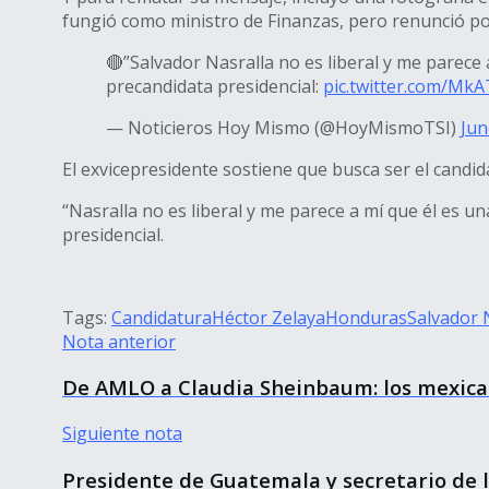
fungió como ministro de Finanzas, pero renunció por
🔴”Salvador Nasralla no es liberal y me parece 
precandidata presidencial:
pic.twitter.com/MkA
— Noticieros Hoy Mismo (@HoyMismoTSI)
Jun
El exvicepresidente sostiene que busca ser el candida
“Nasralla no es liberal y me parece a mí que él es u
presidencial.
Tags:
Candidatura
Héctor Zelaya
Honduras
Salvador 
Nota anterior
De AMLO a Claudia Sheinbaum: los mexican
Siguiente nota
Presidente de Guatemala y secretario de 