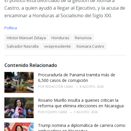
El político está divorciado de la gestión de Xiomara
Castro, a quien ayudó a llegar al Ejecutivo, y la acusa de
encaminar a Honduras al Socialismo del Siglo XXI.
C
Política
a
T
Héctor Manuel Zelaya
Honduras
Renuncia
t
a
e
Salvador Nasralla
vicepresidente
Xiomara Castro
g
g
s
o
:
r
i
Contenido Relacionado
e
Procuraduría de Panamá tramita más de
s
:
6,500 casos de corrupción
POR
REDACCIÓN CA360
8 AGOSTO, 2026
Rosario Murillo insulta a quienes critican la
reforma que elimina elecciones en Nicaragua
POR
EQUIPO CA360
7 AGOSTO, 2026
Trump nomina a diplomática de carrera como
embajadora en Nicaragua