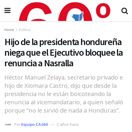
Home
Política
Hijo de la presidenta hondureña
niega que el Ejecutivo bloquee la
renuncia a Nasralla
Héctor Manuel Zelaya, secretario privado e
hijo de Xiomara Castro, dijo que desde la
presidencia no le están boicoteando la
renuncia al vicemandatario, a quien señaló
porque “no le sirvió de nada a Honduras”.
Por
Equipo CA360
2 años hace