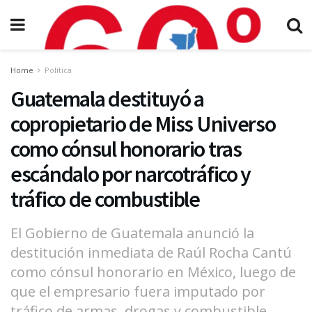
Home
Política
Guatemala destituyó a
copropietario de Miss Universo
como cónsul honorario tras
escándalo por narcotráfico y
tráfico de combustible
El Gobierno de Guatemala anunció la
destitución inmediata de Raúl Rocha Cantú
como cónsul honorario en México, luego de
que el empresario fuera imputado por
tráfico de armas, drogas y combustible.