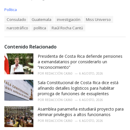
C
Política
a
T
Consulado
Guatemala
investigación
Miss Universo
t
a
e
narcotráfico
política
Raúl Rocha Cantú
g
g
s
o
:
r
i
Contenido Relacionado
e
Presidenta de Costa Rica defiende pensiones
s
:
a exmandatarios por considerarlo un
“reconocimiento”
POR
REDACCIÓN CA360
6 AGOSTO, 2026
Sala Constitucional de Costa Rica dice está
afinando detalles logísticos para habilitar
prorroga de funciones de exsuplentes
POR
REDACCIÓN CA360
6 AGOSTO, 2026
Asamblea panameña estudiará proyecto para
eliminar privilegios a altos funcionarios
POR
REDACCIÓN CA360
6 AGOSTO, 2026