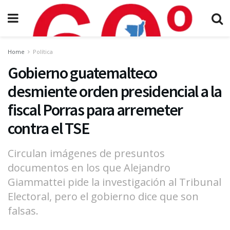
Home
Política
Gobierno guatemalteco
desmiente orden presidencial a la
fiscal Porras para arremeter
contra el TSE
Circulan imágenes de presuntos
documentos en los que Alejandro
Giammattei pide la investigación al Tribunal
Electoral, pero el gobierno dice que son
falsas.