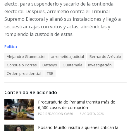
electo, para suspenderlo y sacarlo de la contienda
electoral. Después, arremetió contra el Tribunal
Supremo Electoral y allanó sus instalaciones y llegó a
secuestrar cajas con votos y actas, abriéndolas y
rompiendo la custodia de estas.
C
Política
a
T
Alejandro Giammattei
arremetida judicial
Bernardo Arévalo
t
a
e
Consuelo Porras
Datasys
Guatemala
investigación
g
g
s
o
Orden presidencial
TSE
:
r
i
e
Contenido Relacionado
s
:
Procuraduría de Panamá tramita más de
6,500 casos de corrupción
POR
REDACCIÓN CA360
8 AGOSTO, 2026
Rosario Murillo insulta a quienes critican la