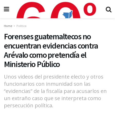
Home
Política
Forenses guatemaltecos no
encuentran evidencias contra
Arévalo como pretendía el
Ministerio Público
Unos videos del presidente electo y otros
funcionarios con inmunidad son las
“evidencias” de la fiscalía para acusarlos en
un extraño caso que se interpreta como
persecución política.