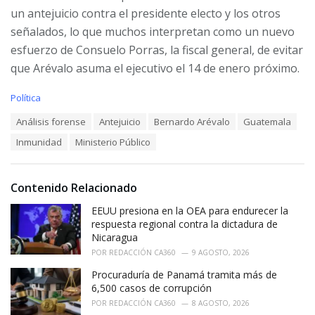
un antejuicio contra el presidente electo y los otros
señalados, lo que muchos interpretan como un nuevo
esfuerzo de Consuelo Porras, la fiscal general, de evitar
que Arévalo asuma el ejecutivo el 14 de enero próximo.
C
Política
a
T
Análisis forense
Antejuicio
Bernardo Arévalo
Guatemala
t
a
e
Inmunidad
Ministerio Público
g
g
s
o
:
r
i
Contenido Relacionado
e
EEUU presiona en la OEA para endurecer la
s
:
respuesta regional contra la dictadura de
Nicaragua
POR
REDACCIÓN CA360
9 AGOSTO, 2026
Procuraduría de Panamá tramita más de
6,500 casos de corrupción
POR
REDACCIÓN CA360
8 AGOSTO, 2026