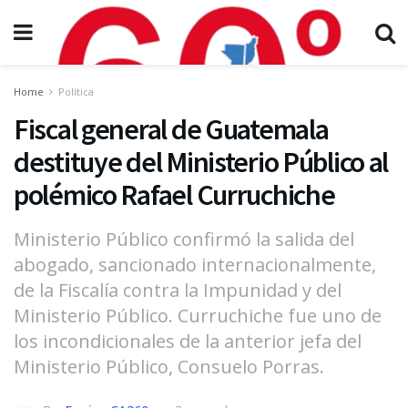
Home
Política
Fiscal general de Guatemala
destituye del Ministerio Público al
polémico Rafael Curruchiche
Ministerio Público confirmó la salida del
abogado, sancionado internacionalmente,
de la Fiscalía contra la Impunidad y del
Ministerio Público. Curruchiche fue uno de
los incondicionales de la anterior jefa del
Ministerio Público, Consuelo Porras.