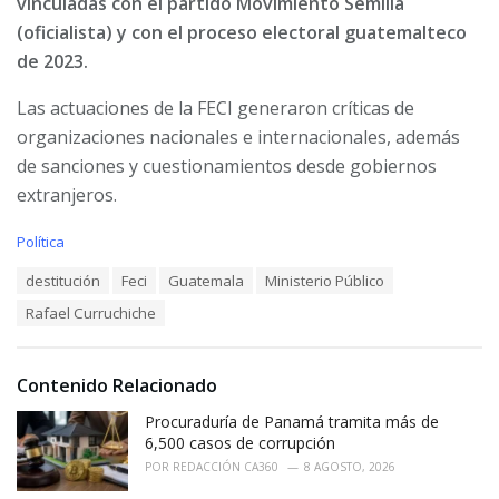
vinculadas con el partido Movimiento Semilla
(oficialista) y con el proceso electoral guatemalteco
de 2023.
Las actuaciones de la FECI generaron críticas de
organizaciones nacionales e internacionales, además
de sanciones y cuestionamientos desde gobiernos
extranjeros.
C
Política
a
T
destitución
Feci
Guatemala
Ministerio Público
t
a
e
Rafael Curruchiche
g
g
s
o
:
r
i
Contenido Relacionado
e
Procuraduría de Panamá tramita más de
s
:
6,500 casos de corrupción
POR
REDACCIÓN CA360
8 AGOSTO, 2026