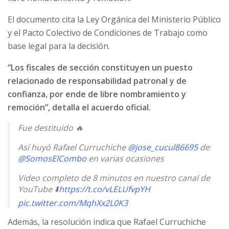
El documento cita la Ley Orgánica del Ministerio Público
y el Pacto Colectivo de Condiciones de Trabajo como
base legal para la decisión.
“Los fiscales de sección constituyen un puesto
relacionado de responsabilidad patronal y de
confianza, por ende de libre nombramiento y
remoción”, detalla el acuerdo oficial.
Fue destituido 🔥
Así huyó Rafael Curruchiche
@jose_cucul86695
de
@SomosElCombo
en varias ocasiones
Video completo de 8 minutos en nuestro canal de
YouTube ⬇️
https://t.co/vLELUfvpYH
pic.twitter.com/MqhXx2L0K3
Además, la resolución indica que Rafael Curruchiche
— Vox Populi (@VoxPopuliGuate)
May 20, 2026