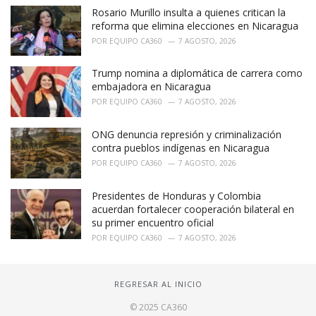
Rosario Murillo insulta a quienes critican la
reforma que elimina elecciones en Nicaragua
POR
EQUIPO CA360
7 AGOSTO, 2026
Trump nomina a diplomática de carrera como
embajadora en Nicaragua
POR
EQUIPO CA360
7 AGOSTO, 2026
ONG denuncia represión y criminalización
contra pueblos indígenas en Nicaragua
POR
EQUIPO CA360
7 AGOSTO, 2026
Presidentes de Honduras y Colombia
acuerdan fortalecer cooperación bilateral en
su primer encuentro oficial
POR
EQUIPO CA360
7 AGOSTO, 2026
REGRESAR AL INICIO
© 2025 CA360