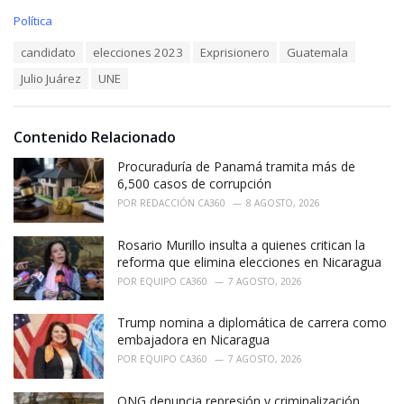
C
Política
a
T
candidato
elecciones 2023
Exprisionero
Guatemala
t
a
e
Julio Juárez
UNE
g
g
s
o
:
r
i
Contenido Relacionado
e
Procuraduría de Panamá tramita más de
s
:
6,500 casos de corrupción
POR
REDACCIÓN CA360
8 AGOSTO, 2026
Rosario Murillo insulta a quienes critican la
reforma que elimina elecciones en Nicaragua
POR
EQUIPO CA360
7 AGOSTO, 2026
Trump nomina a diplomática de carrera como
embajadora en Nicaragua
POR
EQUIPO CA360
7 AGOSTO, 2026
ONG denuncia represión y criminalización