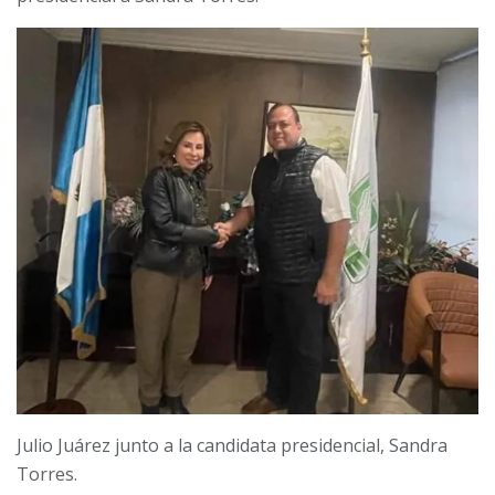
Julio Juárez junto a la candidata presidencial, Sandra
Torres.