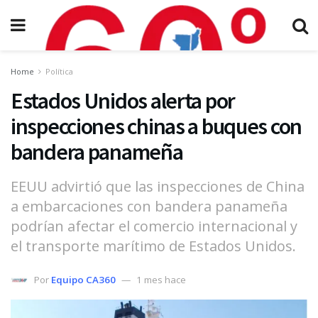
Home
Política
Estados Unidos alerta por
inspecciones chinas a buques con
bandera panameña
EEUU advirtió que las inspecciones de China
a embarcaciones con bandera panameña
podrían afectar el comercio internacional y
el transporte marítimo de Estados Unidos.
Por
Equipo CA360
1 mes hace