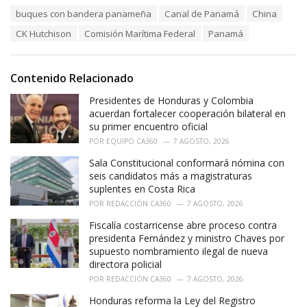
a
T
buques con bandera panameña
Canal de Panamá
China
t
a
e
CK Hutchison
Comisión Marítima Federal
Panamá
g
g
s
o
:
r
i
Contenido Relacionado
e
Presidentes de Honduras y Colombia
s
:
acuerdan fortalecer cooperación bilateral en
su primer encuentro oficial
POR
EQUIPO CA360
7 AGOSTO, 2026
Sala Constitucional conformará nómina con
seis candidatos más a magistraturas
suplentes en Costa Rica
POR
REDACCIÓN CA360
7 AGOSTO, 2026
Fiscalía costarricense abre proceso contra
presidenta Fernández y ministro Chaves por
supuesto nombramiento ilegal de nueva
directora policial
POR
REDACCIÓN CA360
7 AGOSTO, 2026
Honduras reforma la Ley del Registro