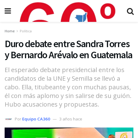
Home
Política
Duro debate entre Sandra Torres
y Bernardo Arévalo en Guatemala
El esperado debate presidencial entre los
candidatos de la UNE y Semilla se llevó a
cabo. Ella, titubeante y con muchas pausas,
él con más aplomo y sin salirse de su guión.
Hubo acusaciones y propuestas.
Por
Equipo CA360
3 años hace