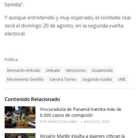
Semilla”.
Y aunque entretenido y muy esperado, el combate real
será el domingo 20 de agosto, en la segunda vuelta
electoral.
C
Política
a
T
Bernardo Arévalo
Debate
elecciones
Guatemala
t
a
e
Movimiento Semilla
Sandra Torres
Segunda vuelta
UNE
g
g
s
o
:
r
i
Contenido Relacionado
e
Procuraduría de Panamá tramita más de
s
:
6,500 casos de corrupción
POR
REDACCIÓN CA360
8 AGOSTO, 2026
Rosario Murillo insulta a quienes critican la