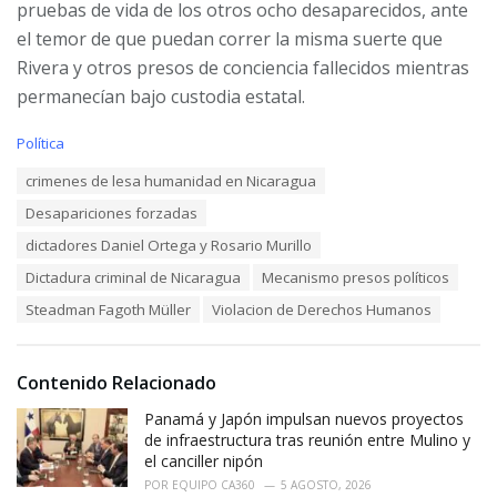
pruebas de vida de los otros ocho desaparecidos, ante
el temor de que puedan correr la misma suerte que
Rivera y otros presos de conciencia fallecidos mientras
permanecían bajo custodia estatal.
C
Política
a
T
crimenes de lesa humanidad en Nicaragua
t
a
e
Desapariciones forzadas
g
g
s
o
dictadores Daniel Ortega y Rosario Murillo
:
r
Dictadura criminal de Nicaragua
Mecanismo presos políticos
i
e
Steadman Fagoth Müller
Violacion de Derechos Humanos
s
:
Contenido Relacionado
Panamá y Japón impulsan nuevos proyectos
de infraestructura tras reunión entre Mulino y
el canciller nipón
POR
EQUIPO CA360
5 AGOSTO, 2026