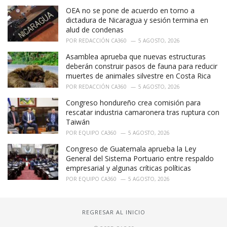
OEA no se pone de acuerdo en torno a
dictadura de Nicaragua y sesión termina en
alud de condenas
POR
REDACCIÓN CA360
5 AGOSTO, 2026
Asamblea aprueba que nuevas estructuras
deberán construir pasos de fauna para reducir
muertes de animales silvestre en Costa Rica
POR
REDACCIÓN CA360
5 AGOSTO, 2026
Congreso hondureño crea comisión para
rescatar industria camaronera tras ruptura con
Taiwán
POR
EQUIPO CA360
5 AGOSTO, 2026
Congreso de Guatemala aprueba la Ley
General del Sistema Portuario entre respaldo
empresarial y algunas críticas políticas
POR
EQUIPO CA360
5 AGOSTO, 2026
REGRESAR AL INICIO