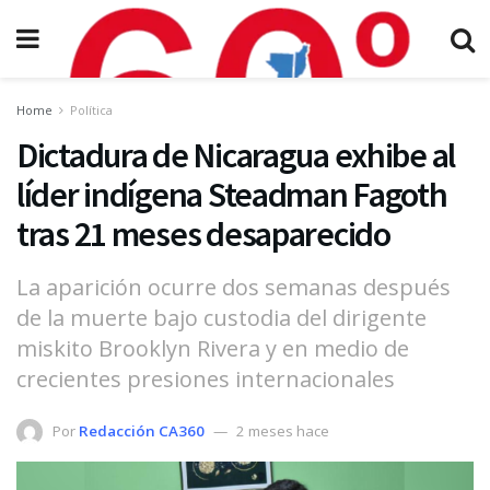
Home
Política
Dictadura de Nicaragua exhibe al
líder indígena Steadman Fagoth
tras 21 meses desaparecido
La aparición ocurre dos semanas después
de la muerte bajo custodia del dirigente
miskito Brooklyn Rivera y en medio de
crecientes presiones internacionales
Por
Redacción CA360
2 meses hace