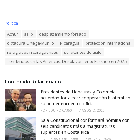
C
Política
a
T
Acnur
asilo
desplazamiento forzado
t
a
e
dictadura Ortega-Murillo
Nicaragua
protección internacional
g
g
s
o
refugiados nicaragüenses
solicitantes de asilo
:
r
Tendencias en las Américas: Desplazamiento Forzado en 2025
i
e
s
:
Contenido Relacionado
Presidentes de Honduras y Colombia
acuerdan fortalecer cooperación bilateral en
su primer encuentro oficial
POR
EQUIPO CA360
7 AGOSTO, 2026
Sala Constitucional conformará nómina con
seis candidatos más a magistraturas
suplentes en Costa Rica
POR
REDACCIÓN CA360
7 AGOSTO, 2026