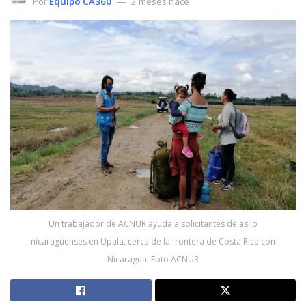
Por
Equipo CA360
2 meses hace
Un trabajador de ACNUR ayuda a solicitantes de asilo
nicaragüenses en Upala, cerca de la frontera de Costa Rica con
Nicaragua. Foto ACNUR