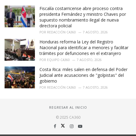
Fiscalía costarricense abre proceso contra
presidenta Fernández y ministro Chaves por
supuesto nombramiento ilegal de nueva
directora policial
POR
REDACCIÓN CA360
7 AGOSTO, 2026
Honduras reforma la Ley del Registro
Nacional para identificar a menores y facilitar
trámites por defunciones en el extranjero
POR
EQUIPO CA360
7 AGOSTO, 2026
Costa Rica: miles salen en defensa del Poder
Judicial ante acusaciones de "golpistas" del
gobierno
POR
REDACCIÓN CA360
7 AGOSTO, 2026
REGRESAR AL INICIO
© 2025 CA360