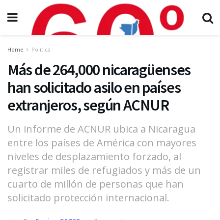
Home
Política
Más de 264,000 nicaragüenses
han solicitado asilo en países
extranjeros, según ACNUR
Un informe de ACNUR ubica a Nicaragua
entre los países de América con mayores
niveles de desplazamiento forzado, al
registrar miles de refugiados y más de un
cuarto de millón de personas que han
solicitado protección internacional.