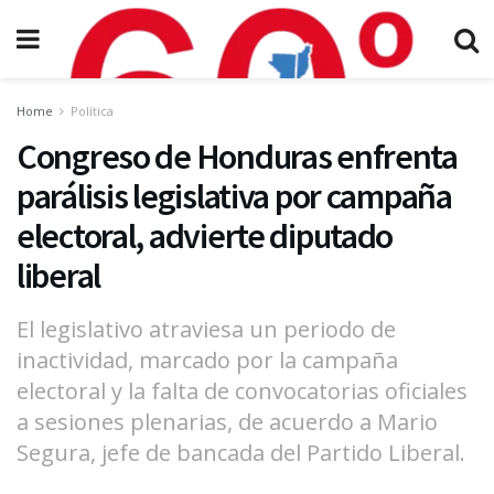
Home
Política
Congreso de Honduras enfrenta
parálisis legislativa por campaña
electoral, advierte diputado
liberal
El legislativo atraviesa un periodo de
inactividad, marcado por la campaña
electoral y la falta de convocatorias oficiales
a sesiones plenarias, de acuerdo a Mario
Segura, jefe de bancada del Partido Liberal.