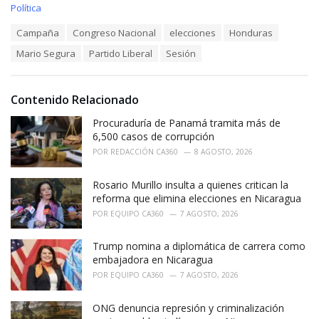
C
Política
a
T
Campaña
Congreso Nacional
elecciones
Honduras
t
a
e
Mario Segura
Partido Liberal
Sesión
g
g
s
o
:
r
i
Contenido Relacionado
e
Procuraduría de Panamá tramita más de
s
:
6,500 casos de corrupción
POR
REDACCIÓN CA360
8 AGOSTO, 2026
Rosario Murillo insulta a quienes critican la
reforma que elimina elecciones en Nicaragua
POR
EQUIPO CA360
7 AGOSTO, 2026
Trump nomina a diplomática de carrera como
embajadora en Nicaragua
POR
EQUIPO CA360
7 AGOSTO, 2026
ONG denuncia represión y criminalización